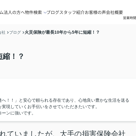
ム
法人の方へ
物件検索
ブログ
スタッフ紹介
お客様の声
会社概要
営業時間
火災保険が最長10年から5年に短縮！？
会社
ブログ
短縮！？
発へ！！」と安心で頼られる存在であり、心地良い豊かな生活を送る
を実現していくお手伝いをさせていただきたいです。
ローンに強いです。
されていましたが、大手の損害保険会社