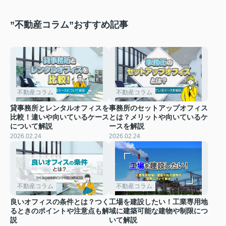
”不動産コラム”おすすめ記事
不動産コラム
不動産コラム
貸事務所とレンタルオフィスを
事務所のセットアップオフィス
比較！違いや向いているケース
とは？メリットや向いているケ
について解説
ースを解説
2026.02.24
2026.02.24
不動産コラム
不動産コラム
良いオフィスの条件とは？つく
工場を建設したい！工業専用地
るときのポイントや注意点も解
域に建築可能な建物や制限につ
説
いて解説