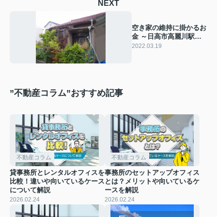
NEXT
空き家の維持に掛かるお
金 ～日高市高麗川駅前
不動産コラム～
2022.03.19
”不動産コラム”おすすめ記事
不動産コラム
不動産コラム
貸事務所とレンタルオフィスを
事務所のセットアップオフィス
比較！違いや向いているケース
とは？メリットや向いているケ
について解説
ースを解説
2026.02.24
2026.02.24