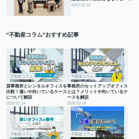
日高市高麗川駅前不動産コラム
2022.01.16
～
”不動産コラム”おすすめ記事
不動産コラム
不動産コラム
貸事務所とレンタルオフィスを
事務所のセットアップオフィス
比較！違いや向いているケース
とは？メリットや向いているケ
について解説
ースを解説
2026.02.24
2026.02.24
不動産コラム
不動産コラム