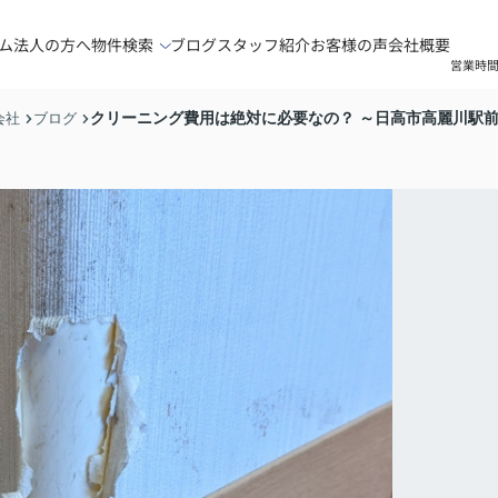
ム
法人の方へ
物件検索
ブログ
スタッフ紹介
お客様の声
会社概要
営業時間
クリーニング費用は絶対に必要なの？ ～日高市高麗川駅
会社
ブログ