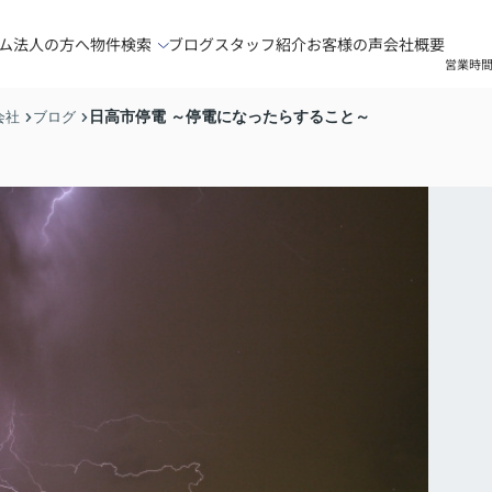
ム
法人の方へ
物件検索
ブログ
スタッフ紹介
お客様の声
会社概要
営業時間
日高市停電 ～停電になったらすること～
会社
ブログ