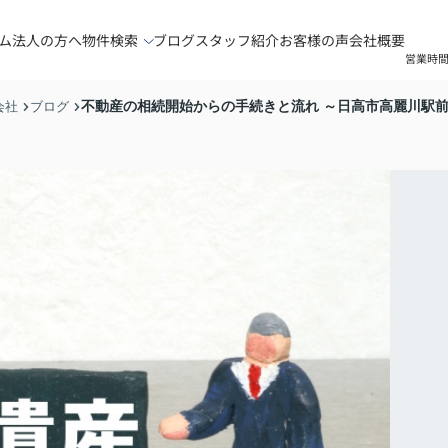
ム
法人の方へ
物件検索
ブログ
スタッフ紹介
お客様の声
会社概要
営業時間
不動産の相続開始からの手続きと流れ ～日高市高麗川駅
会社
ブログ