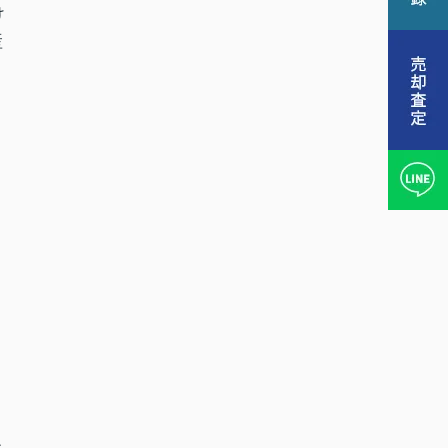
け
産
た