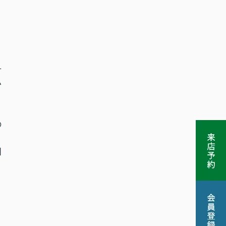
可
せ
い
の
相