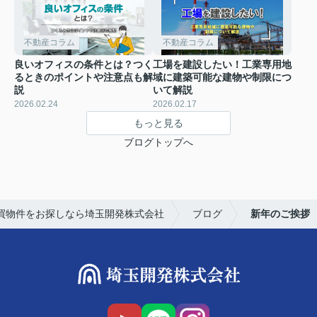
不動産コラム
不動産コラム
良いオフィスの条件とは？つく
工場を建設したい！工業専用地
るときのポイントや注意点も解
域に建築可能な建物や制限につ
説
いて解説
2026.02.24
2026.02.17
もっと見る
ブログトップへ
買物件をお探しなら埼玉開発株式会社
ブログ
新年のご挨拶