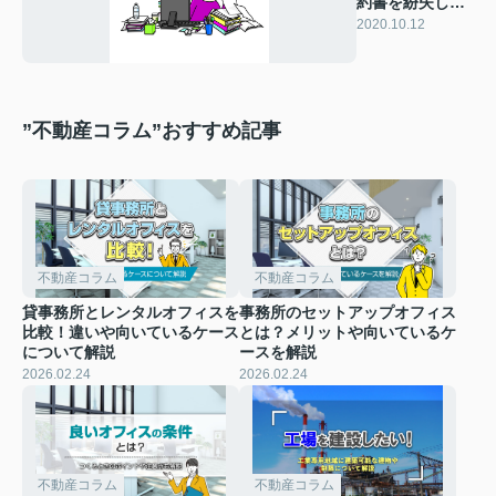
約書を紛失した
ときの対応方法
2020.10.12
について
”不動産コラム”おすすめ記事
不動産コラム
不動産コラム
貸事務所とレンタルオフィスを
事務所のセットアップオフィス
比較！違いや向いているケース
とは？メリットや向いているケ
について解説
ースを解説
2026.02.24
2026.02.24
不動産コラム
不動産コラム