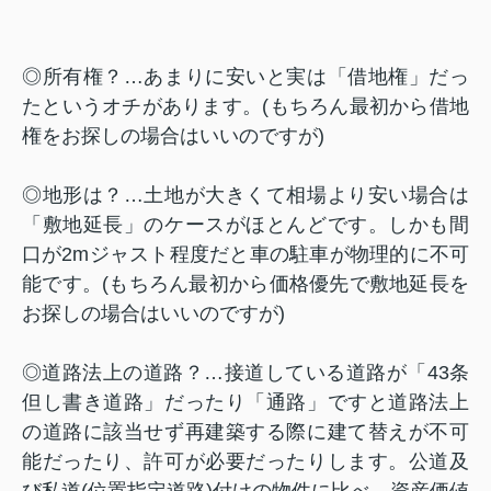
◎所有権？…あまりに安いと実は「借地権」だっ
たというオチがあります。
(
もちろん最初から借地
権をお探しの場合はいいのですが
)
◎地形は？…土地が大きくて相場より安い場合は
「敷地延長」のケースがほとんどです。しかも間
口が
2m
ジャスト程度だと車の駐車が物理的に不可
能です。
(
もちろん最初から価格優先で敷地延長を
お探しの場合はいいのですが
)
◎道路法上の道路？…接道している道路が「
43
条
但し書き道路」だったり「通路」ですと道路法上
の道路に該当せず再建築する際に建て替えが不可
能だったり、許可が必要だったりします。公道及
び私道
(
位置指定道路
)
付けの物件に比べ、資産価値