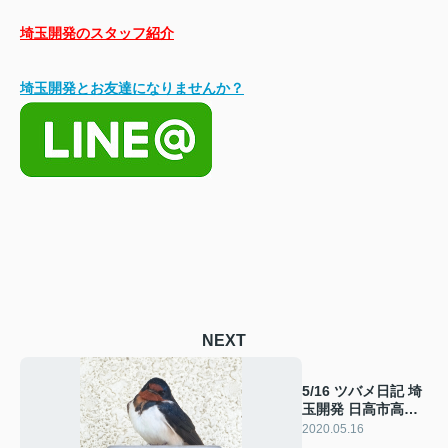
埼玉開発のスタッフ紹介
埼玉開発とお友達になりませんか？
NEXT
5/16 ツバメ日記 埼
玉開発 日高市高麗
川2丁目
2020.05.16