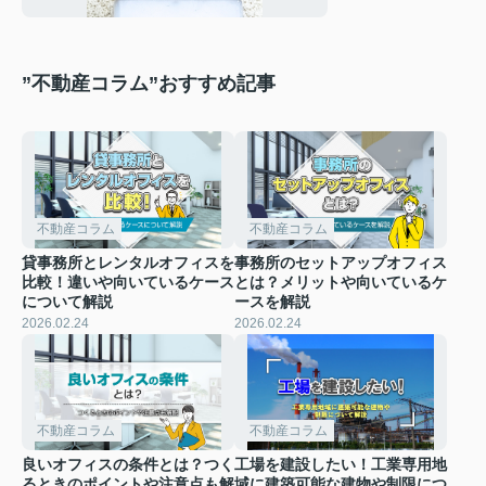
”不動産コラム”おすすめ記事
不動産コラム
不動産コラム
貸事務所とレンタルオフィスを
事務所のセットアップオフィス
比較！違いや向いているケース
とは？メリットや向いているケ
について解説
ースを解説
2026.02.24
2026.02.24
不動産コラム
不動産コラム
良いオフィスの条件とは？つく
工場を建設したい！工業専用地
るときのポイントや注意点も解
域に建築可能な建物や制限につ