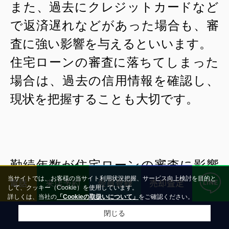
また、過去にクレジットカードなど
で返済遅れなどがあった場合も、審
査に強い影響を与えるといいます。
住宅ローンの審査に落ちてしまった
場合は、過去の信用情報を確認し、
現状を把握することも大切です。
勤続年数が住宅ローンの審査に影響
当サイトでは、お客様の当サイト利用状況把握、サービス向上検討を目的と
するのは今までお話した通りです
電話
来店予約
会員登録
売却査定
して、クッキー（Cookie）を使用しています。
詳しくは、当社の
「Cookieの取扱いについて」
をご確認ください。
が、中には契約者の意思とは関係な
閉じる
く転職を余儀なくされたケースもあ