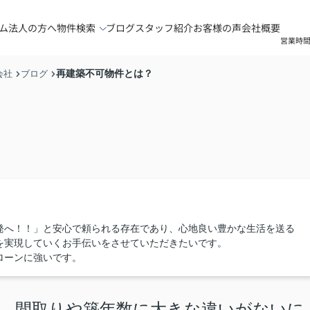
ム
法人の方へ
物件検索
ブログ
スタッフ紹介
お客様の声
会社概要
営業時間
再建築不可物件とは？
会社
ブログ
発へ！！」と安心で頼られる存在であり、心地良い豊かな生活を送る
を実現していくお手伝いをさせていただきたいです。
ローンに強いです。
、間取りや築年数に大きな違いがないに