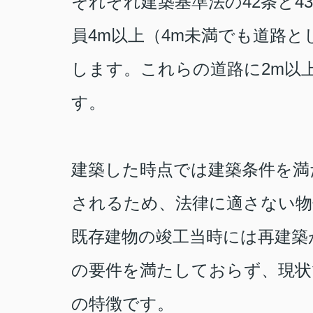
それぞれ建築基準法の
42
条と
43
員
4m
以上（
4m
未満でも道路と
します。これらの道路に
2m
以
す。
建築した時点では建築条件を満
されるため、法律に適さない物
既存建物の竣工当時には再建築
の要件を満たしておらず、現状
の特徴です。