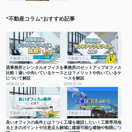
”不動産コラム”おすすめ記事
不動産コラム
不動産コラム
貸事務所とレンタルオフィスを
事務所のセットアップオフィス
比較！違いや向いているケース
とは？メリットや向いているケ
について解説
ースを解説
2026.02.24
2026.02.24
不動産コラム
不動産コラム
良いオフィスの条件とは？つく
工場を建設したい！工業専用地
るときのポイントや注意点も解
域に建築可能な建物や制限につ