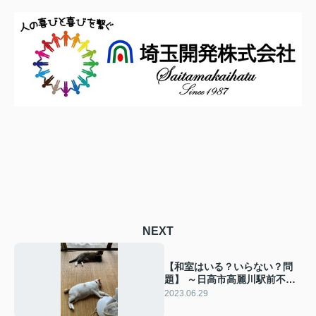
NEXT
【和室はいる？いらない？問
題】 ～日高市高麗川駅前不動
産コラム～
2023.06.29