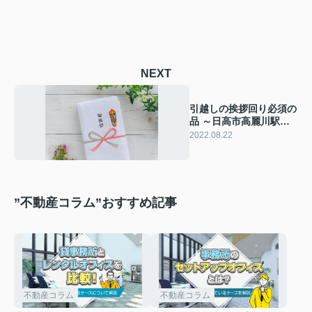
NEXT
引越しの挨拶回り必須の
品 ～日高市高麗川駅前
不動産コラム～
2022.08.22
”不動産コラム”おすすめ記事
不動産コラム
不動産コラム