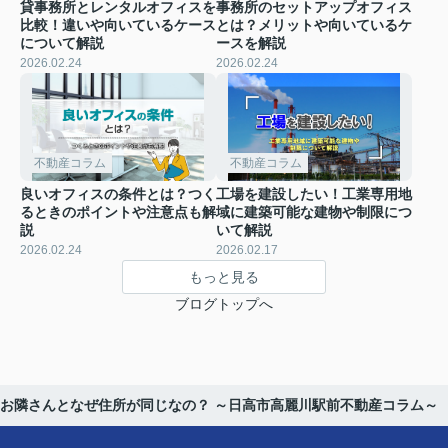
貸事務所とレンタルオフィスを
事務所のセットアップオフィス
比較！違いや向いているケース
とは？メリットや向いているケ
について解説
ースを解説
2026.02.24
2026.02.24
不動産コラム
不動産コラム
良いオフィスの条件とは？つく
工場を建設したい！工業専用地
るときのポイントや注意点も解
域に建築可能な建物や制限につ
説
いて解説
2026.02.24
2026.02.17
もっと見る
ブログトップへ
お隣さんとなぜ住所が同じなの？ ～日高市高麗川駅前不動産コラム～