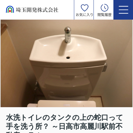
お気に入り
閲覧履歴
水洗トイレのタンクの上の蛇口って
手を洗う所？ ～日高市高麗川駅前不