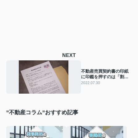
NEXT
不動産売買契約書の印紙
に印鑑を押すのは「割
印」ではなく「消印」
2022.07.30
”不動産コラム”おすすめ記事