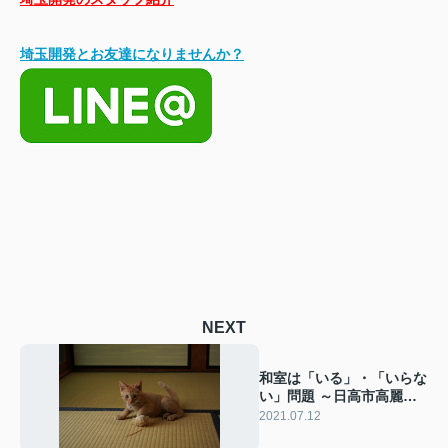
埼玉開発とお友達になりませんか？
NEXT
和室は「いる」・「いらな
い」問題 ～日高市高麗川
駅前不動産コラム～
2021.07.12