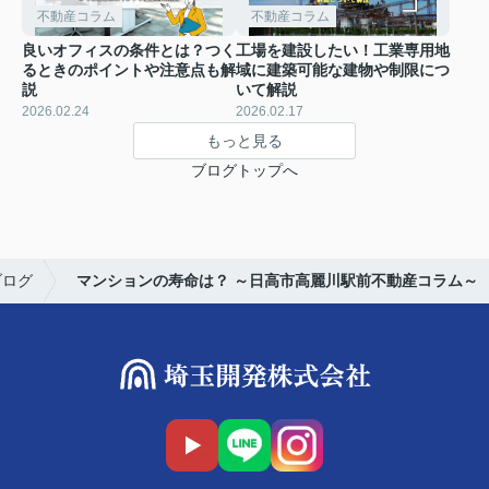
不動産コラム
不動産コラム
良いオフィスの条件とは？つく
工場を建設したい！工業専用地
るときのポイントや注意点も解
域に建築可能な建物や制限につ
説
いて解説
2026.02.24
2026.02.17
もっと見る
ブログトップへ
ブログ
マンションの寿命は？ ～日高市高麗川駅前不動産コラム～