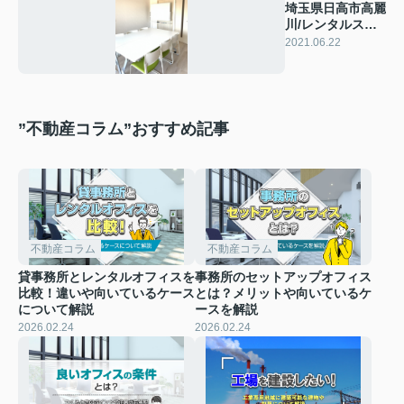
埼玉県日高市高麗
川/レンタルスペ
ースの設備
2021.06.22
”不動産コラム”おすすめ記事
不動産コラム
不動産コラム
貸事務所とレンタルオフィスを
事務所のセットアップオフィス
比較！違いや向いているケース
とは？メリットや向いているケ
について解説
ースを解説
2026.02.24
2026.02.24