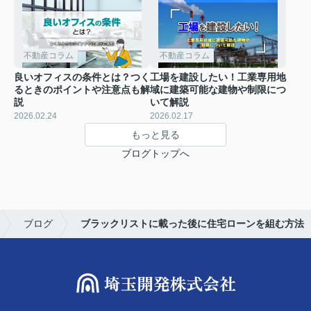
不動産コラム
不動産コラム
良いオフィスの条件とは？つく
工場を建設したい！工業専用地
るときのポイントや注意点も解
域に建築可能な建物や制限につ
説
いて解説
2026.02.24
2026.02.17
もっと見る
ブログトップへ
ブログ
ブラックリストに載った後に住宅ローンを組む方法