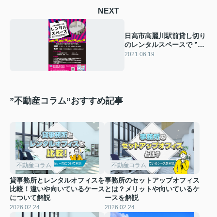
NEXT
日高市高麗川駅前貸し切り
のレンタルスペースで ”や
ってみたい” を叶えましょ
2021.06.19
う
”不動産コラム”おすすめ記事
不動産コラム
不動産コラム
貸事務所とレンタルオフィスを
事務所のセットアップオフィス
比較！違いや向いているケース
とは？メリットや向いているケ
について解説
ースを解説
2026.02.24
2026.02.24