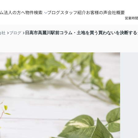
ム
法人の方へ
物件検索
ブログ
スタッフ紹介
お客様の声
会社概要
営業時間
日高市高麗川駅前コラム・土地を買う買わないを決断する
会社
ブログ