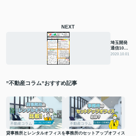
NEXT
埼玉開発
通信10月
号
2020.10.01
”不動産コラム”おすすめ記事
不動産コラム
不動産コラム
貸事務所とレンタルオフィスを
事務所のセットアップオフィス