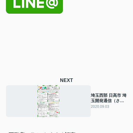
NEXT
埼玉西部 日高市 埼
玉開発通信（さい
通）9月号
2020.09.03