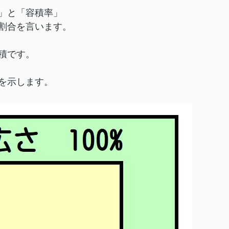
」と「容積率」
割合を言います。
積です。
を示します。