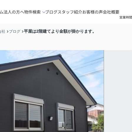
ム
法人の方へ
物件検索
ブログ
スタッフ紹介
お客様の声
会社概要
営業時間
平屋は2階建てより金額が掛かります。
会社
ブログ