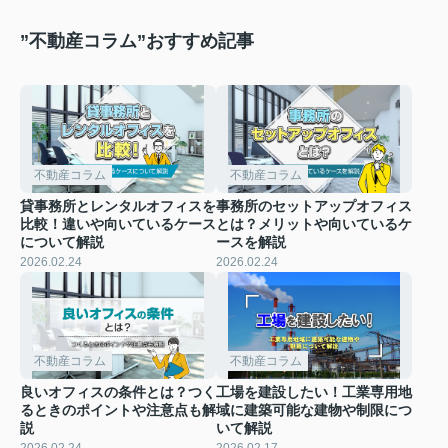
”不動産コラム”おすすめ記事
不動産コラム
不動産コラム
貸事務所とレンタルオフィスを
事務所のセットアップオフィス
比較！違いや向いているケース
とは？メリットや向いているケ
について解説
ースを解説
2026.02.24
2026.02.24
不動産コラム
不動産コラム
良いオフィスの条件とは？つく
工場を建設したい！工業専用地
るときのポイントや注意点も解
域に建築可能な建物や制限につ
説
いて解説