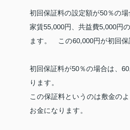
初回保証料の設定額が
50
％の場
家賃
55,000
円、共益費
5,000
円
ます。 この
60,000
円が初回保
初回保証料が
50
％の場合は、
60
ります。
この保証料というのは敷金の
お金になります。