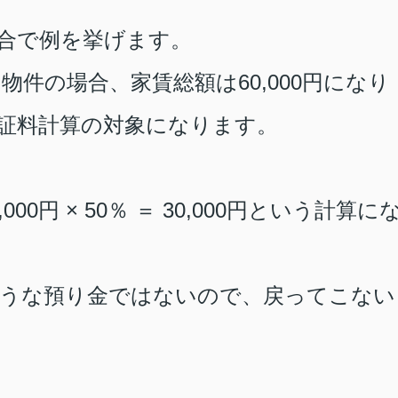
合で例を挙げます。
の物件の場合、家賃総額は
60,000
円になり
証料計算の対象になります。
,000
円
×
50
％ ＝
30,000
円という計算に
ような預り金ではないので、戻ってこない