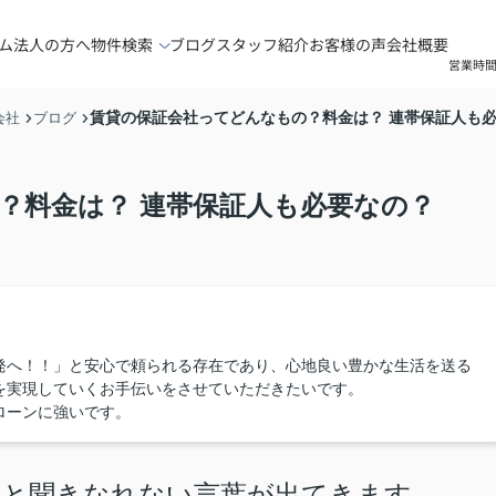
ム
法人の方へ
物件検索
ブログ
スタッフ紹介
お客様の声
会社概要
営業時間
賃貸の保証会社ってどんなもの？料金は？ 連帯保証人も
会社
ブログ
？料金は？ 連帯保証人も必要なの？
発へ！！」と安心で頼られる存在であり、心地良い豊かな生活を送る
を実現していくお手伝いをさせていただきたいです。
ローンに強いです。
ろと聞きなれない言葉が出てきます。