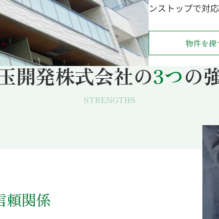
ンストップで対応
物件を探
玉開発株式会社の
3つ
の
STRENGTHS
信頼関係