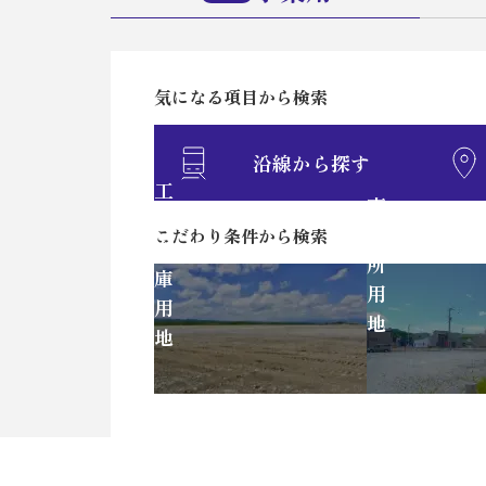
気になる項目から検索
沿線から探す
工
事
場・
務
こだわり条件から検索
倉
所
庫
用
用
地
地