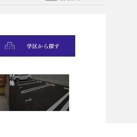
学区から探す
そ
の
他