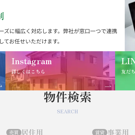
制
ーズに幅広く対応します。弊社が窓口一つで連携
してお任せいただけます。
Instagram
LI
詳しくはこちら
友だ
物件検索
SEARCH
居住用
事業用
売買
賃貸