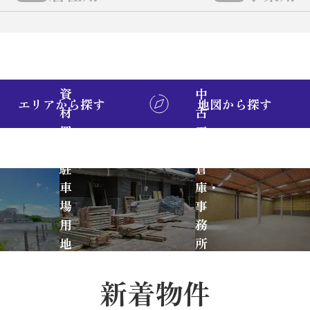
資
中
エリアから探す
地図から探す
材
古
置
工
場・
場・
駐
倉
車
庫・
場
事
用
務
地
所
新着物件