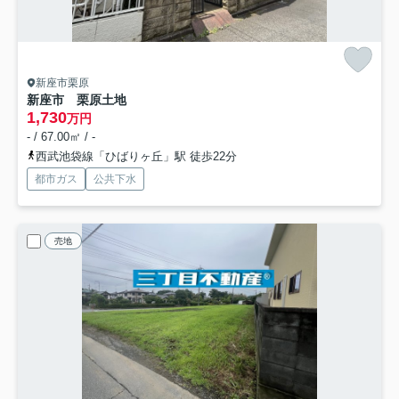
新座市栗原
新座市 栗原土地
1,730
万円
- / 67.00㎡ / -
西武池袋線「ひばりヶ丘」駅 徒歩22分
都市ガス
公共下水
売地