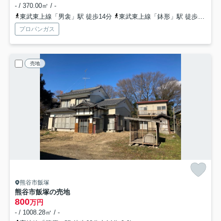
- / 370.00㎡ / -
東武東上線「男衾」駅 徒歩14分
東武東上線「鉢形」駅 徒歩23分
プロパンガス
売地
熊谷市飯塚
熊谷市飯塚の売地
800
万円
- / 1008.28㎡ / -