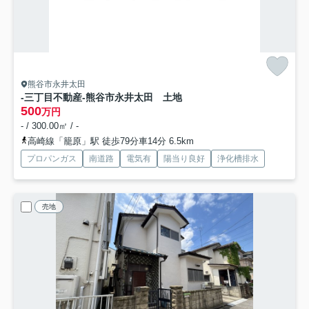
熊谷市永井太田
-三丁目不動産-熊谷市永井太田 土地
500
万円
- / 300.00㎡ / -
高崎線「籠原」駅 徒歩79分車14分 6.5km
プロパンガス
南道路
電気有
陽当り良好
浄化槽排水
売地