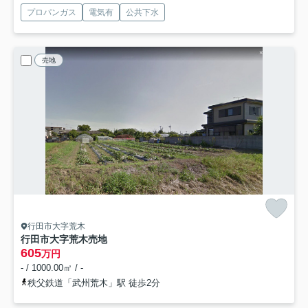
プロパンガス
電気有
公共下水
売地
行田市大字荒木
行田市大字荒木売地
605
万円
- / 1000.00㎡ / -
秩父鉄道「武州荒木」駅 徒歩2分