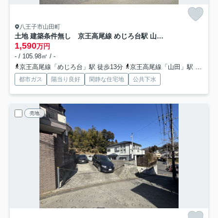
八王子市山田町
土地 建築条件無し 京王高尾線 めじろ台駅 山田駅 山田町
1,590
万円
- / 105.98㎡ / -
京王高尾線「めじろ台」駅 徒歩13分
京王高尾線「山田」駅 徒歩10分
都市ガス
陽当り良好
閑静な住宅地
公共下水
売地