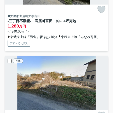
大里郡寄居町大字富田
-三丁目不動産- 寄居町富田 約284坪売地
1,280
万円
- / 940.00㎡ / -
東武東上線「男衾」駅 徒歩10分
東武東上線「みなみ寄居」駅 徒歩21分
プロパンガス
売地