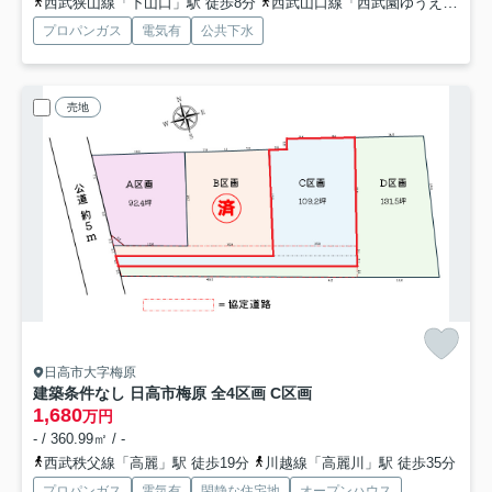
西武狭山線「下山口」駅 徒歩8分
西武山口線「西武園ゆうえんち」駅 徒歩25分
プロパンガス
電気有
公共下水
売地
日高市大字梅原
建築条件なし 日高市梅原 全4区画 C区画
1,680
万円
- / 360.99㎡ / -
西武秩父線「高麗」駅 徒歩19分
川越線「高麗川」駅 徒歩35分
プロパンガス
電気有
閑静な住宅地
オープンハウス