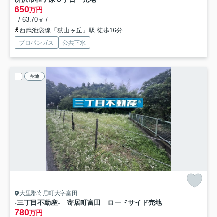
650
万円
- / 63.70㎡ / -
西武池袋線「狭山ヶ丘」駅 徒歩16分
プロパンガス
公共下水
売地
大里郡寄居町大字富田
-三丁目不動産- 寄居町富田 ロードサイド売地
780
万円