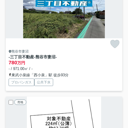
熊谷市妻沼
-三丁目不動産-熊谷市妻沼-
780
万円
- / 971.00㎡ / -
東武小泉線「西小泉」駅 徒歩93分
プロパンガス
公共下水
売地