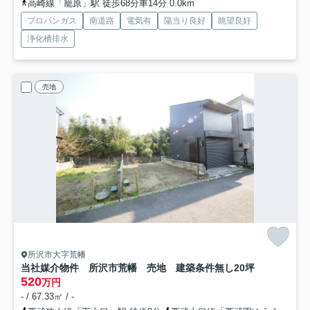
高崎線「籠原」駅 徒歩68分車14分 0.0km
プロパンガス
南道路
電気有
陽当り良好
眺望良好
浄化槽排水
売地
所沢市大字荒幡
当社媒介物件 所沢市荒幡 売地 建築条件無し
20坪
520
万円
- / 67.33㎡ / -