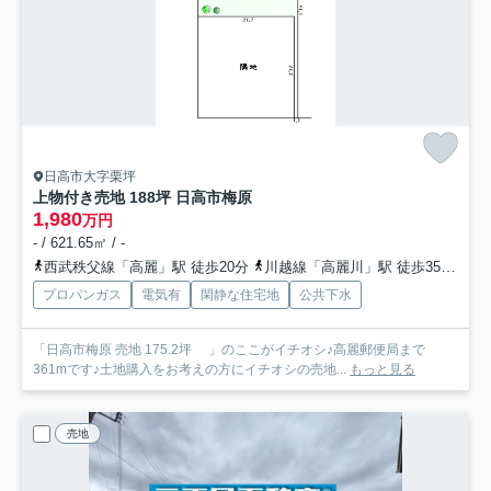
日高市大字栗坪
上物付き売地 188坪 日高市梅原
1,980
万円
- / 621.65㎡ / -
西武秩父線「高麗」駅 徒歩20分
川越線「高麗川」駅 徒歩35分
八
プロパンガス
電気有
閑静な住宅地
公共下水
「日高市梅原 売地 175.2坪 」のここがイチオシ♪高麗郵便局まで
361mです♪土地購入をお考えの方にイチオシの売地...
もっと見る
売地