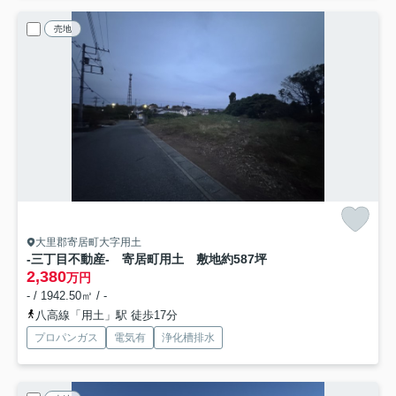
売地
大里郡寄居町大字用土
-三丁目不動産- 寄居町用土 敷地約587坪
2,380
万円
- / 1942.50㎡ / -
八高線「用土」駅 徒歩17分
プロパンガス
電気有
浄化槽排水