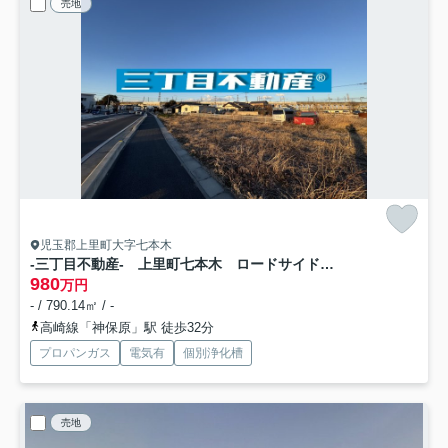
売地
児玉郡上里町大字七本木
-三丁目不動産- 上里町七本木 ロードサイド売地
980
万円
- / 790.14㎡ / -
高崎線「神保原」駅 徒歩32分
プロパンガス
電気有
個別浄化槽
売地