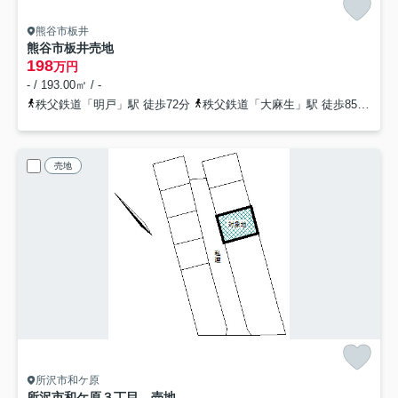
熊谷市板井
熊谷市板井売地
198
万円
- / 193.00㎡ / -
秩父鉄道「明戸」駅 徒歩72分
秩父鉄道「大麻生」駅 徒歩85分
秩
売地
所沢市和ケ原
所沢市和ケ原３丁目 売地