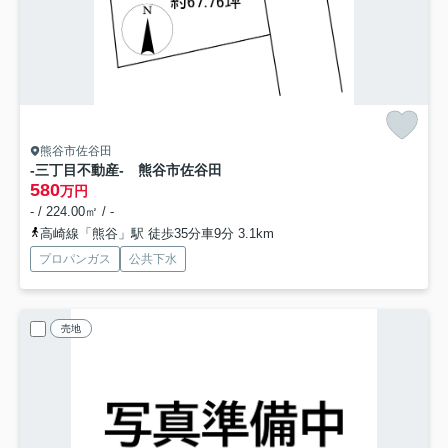
熊谷市佐谷田
-三丁目不動産- 熊谷市佐谷田
580
万円
- / 224.00㎡ / -
高崎線「熊谷」駅 徒歩35分車9分 3.1km
プロパンガス
公共下水
売地