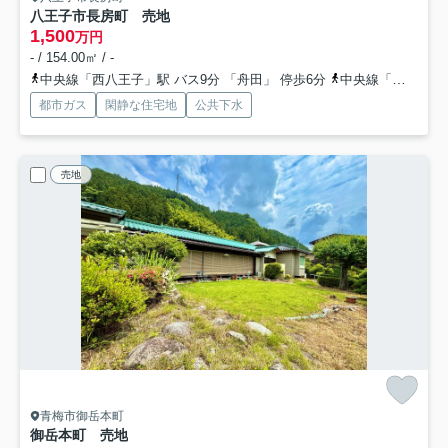
八王子市長房町 売地
1,500
万円
- / 154.00㎡ / -
中央線「西八王子」駅 バス9分 「舟田」 停歩6分
中央線「西八王子」駅 徒歩25分
都市ガス
閑静な住宅地
公共下水
売地
青梅市御岳本町
御岳本町 売地