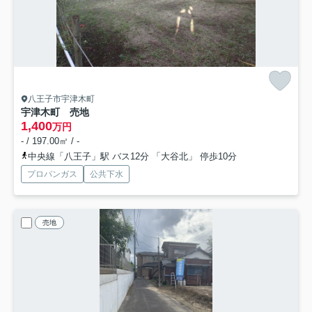
八王子市宇津木町
宇津木町 売地
1,400
万円
- / 197.00㎡ / -
中央線「八王子」駅 バス12分 「大谷北」 停歩10分
プロパンガス
公共下水
売地