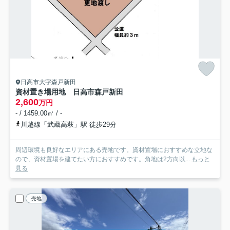
日高市大字森戸新田
資材置き場用地 日高市森戸新田
2,600
万円
- / 1459.00㎡ / -
川越線「武蔵高萩」駅 徒歩29分
周辺環境も良好なエリアにある売地です。資材置場におすすめな立地な
ので、資材置場を建てたい方におすすめです。角地は2方向以...
もっと
見る
売地