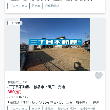
プロパンガス
電気有
浄化槽排水
売地
熊谷市上須戸
-三丁目不動産- 熊谷市上須戸 売地
380
万円
- / 170.00㎡ / -
高崎線「熊谷」駅 バス25分 朝日バス「上根（埼玉県）」 停歩30分車26分 9.4km
プロパンガス
南道路
電気有
閑静な住宅地
集中浄化槽