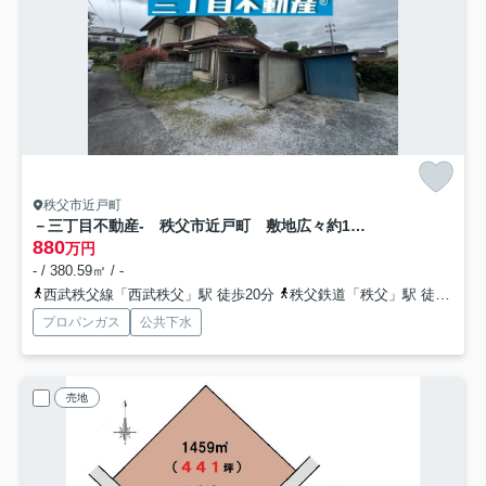
秩父市近戸町
－三丁目不動産- 秩父市近戸町 敷地広々約114坪
880
万円
- / 380.59㎡ / -
西武秩父線「西武秩父」駅 徒歩20分
秩父鉄道「秩父」駅 徒歩23分
プロパンガス
公共下水
売地