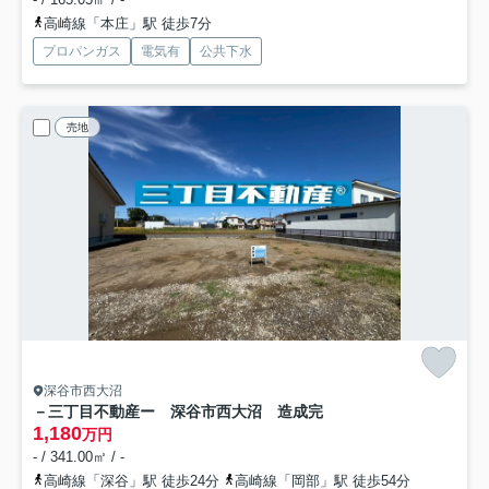
高崎線「本庄」駅 徒歩7分
プロパンガス
電気有
公共下水
売地
深谷市西大沼
－三丁目不動産ー 深谷市西大沼 造成完
1,180
万円
- / 341.00㎡ / -
高崎線「深谷」駅 徒歩24分
高崎線「岡部」駅 徒歩54分