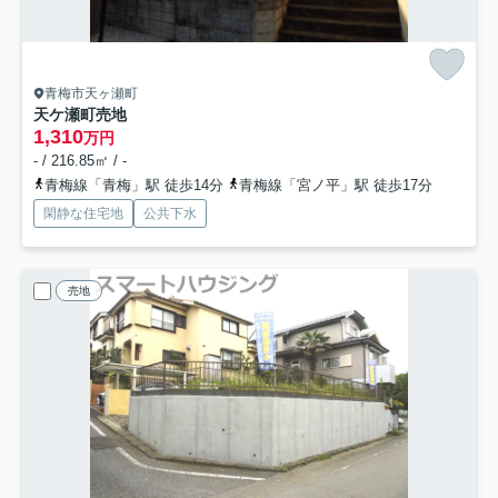
青梅市天ヶ瀬町
天ケ瀬町売地
1,310
万円
- / 216.85㎡ / -
青梅線「青梅」駅 徒歩14分
青梅線「宮ノ平」駅 徒歩17分
閑静な住宅地
公共下水
売地