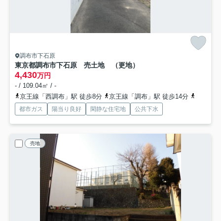
調布市下石原
東京都調布市下石原 売土地 （更地）
4,430
万円
- / 109.04㎡ / -
京王線「西調布」駅 徒歩8分
京王線「調布」駅 徒歩14分
京王線「
都市ガス
陽当り良好
閑静な住宅地
公共下水
売地