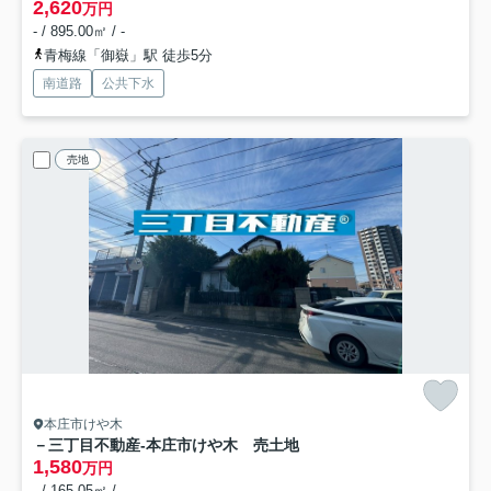
2,620
万円
- / 895.00㎡ / -
青梅線「御嶽」駅 徒歩5分
南道路
公共下水
売地
本庄市けや木
－三丁目不動産-本庄市けや木 売土地
1,580
万円
- / 165.05㎡ / -