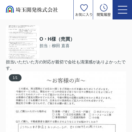
お気に入り
閲覧履歴
O・H様（売買）
担当：柳田 直喜
担当いただいた方の対応が親切で会社も清潔感がありよかったで
す。
1
/
1