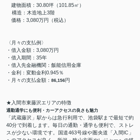
建物面積：30.80
坪（101.85
㎡）
構造：木造地上3階
価格：3,080万円（税込）
〈月々の支払例〉
・借入金額：3,080万円
・借入期間：
35
年
・借入先金融機関：飯能信用金庫
・金利：変動金利0.945％
・月々の支払金額：
円
86,156
★入間市東藤沢エリアの特徴
通勤通学にも便利・カーアクセスの良さも魅力
「武蔵藤沢」駅からは急行利用で、池袋駅まで最短で約
40分で到着します。毎日の通勤・通学も便利で、ストレ
スが少ない環境です。国道463号線や圏央道「入間IC」