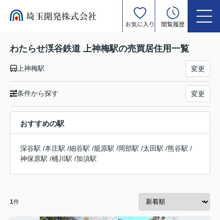
お気に入り
閲覧履歴
わたらせ渓谷鉄道 上神梅駅の売買居住用一覧
上神梅駅
変更
条件から探す
変更
おすすめの駅
深谷駅
/
本庄駅
/
細谷駅
/
籠原駅
/
岡部駅
/
太田駅
/
熊谷駅
/
神保原駅
/
桶川駅
/
加須駅
1
件