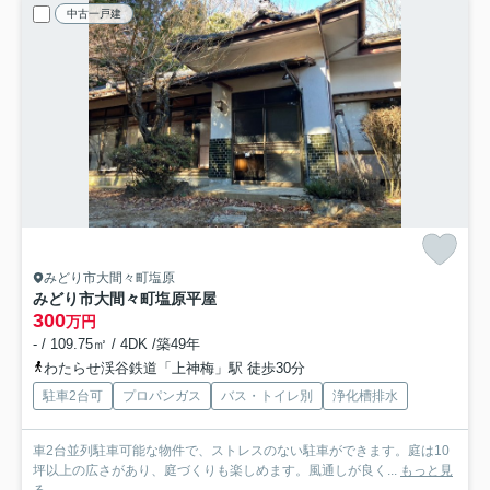
中古一戸建
みどり市大間々町塩原
みどり市大間々町塩原平屋
300
万円
- / 109.75㎡ / 4DK /築49年
わたらせ渓谷鉄道「上神梅」駅 徒歩30分
駐車2台可
プロパンガス
バス・トイレ別
浄化槽排水
車2台並列駐車可能な物件で、ストレスのない駐車ができます。庭は10
坪以上の広さがあり、庭づくりも楽しめます。風通しが良く...
もっと見
る