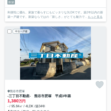
新築
利便性に優れ、家族で暮らすにもピッタリな3LDKです。築2年以内の新
築一戸建です。新築ならではの「新しさ」がとても魅力で...
もっと見る
中古一戸建
熊谷市肥塚
-三丁目不動産- 熊谷市肥塚 平成3年築
1,380
万円
- / 95.84㎡ / 4LDK /築34年