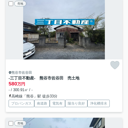
売地
熊谷市佐谷田
-三丁目不動産- 熊谷市佐谷田 売土地
580
万円
- / 300.91㎡ / -
高崎線「熊谷」駅 徒歩33分
プロパンガス
南道路
電気有
陽当り良好
浄化槽排水
売地