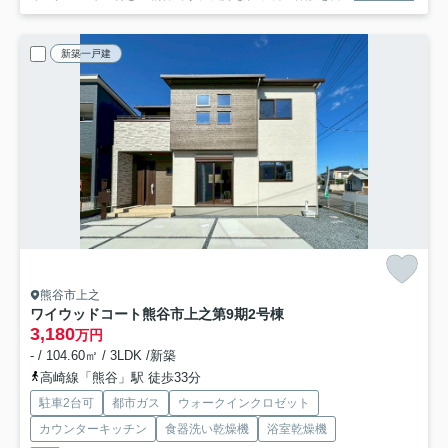
新築一戸建
熊谷市上之
ワイウッドコート熊谷市上之第9期
2号棟
3,180
万円
- / 104.60㎡ / 3LDK /新築
高崎線「熊谷」駅 徒歩33分
駐車2台可
都市ガス
ウォークインクロゼット
カウンターキッチン
食器洗い乾燥機
浴室乾燥機