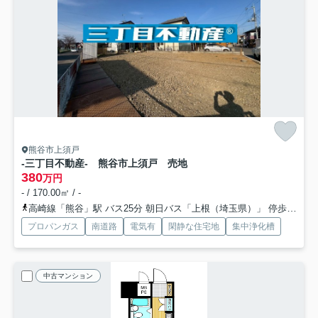
熊谷市上須戸
-三丁目不動産- 熊谷市上須戸 売地
380
万円
- / 170.00㎡ / -
高崎線「熊谷」駅 バス25分 朝日バス「上根（埼玉県）」 停歩30分車26分 9.4km
プロパンガス
南道路
電気有
閑静な住宅地
集中浄化槽
中古マンション