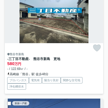
熊谷市新島
-三丁目不動産- 熊谷市新島 更地
580
万円
- / 122.69㎡ / -
高崎線「熊谷」駅 徒歩48分
プロパンガス
電気有
陽当り良好
閑静な住宅地
浄化槽排水
新築一戸建