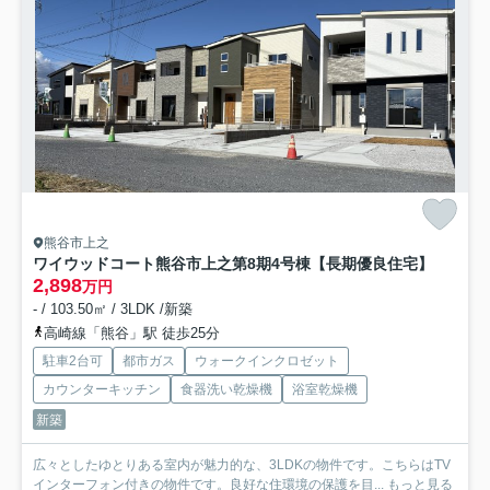
熊谷市上之
ワイウッドコート熊谷市上之第8期
4号棟【長期優良住宅】
2,898
万円
- / 103.50㎡ / 3LDK /新築
高崎線「熊谷」駅 徒歩25分
駐車2台可
都市ガス
ウォークインクロゼット
カウンターキッチン
食器洗い乾燥機
浴室乾燥機
新築
広々としたゆとりある室内が魅力的な、3LDKの物件です。こちらはTV
インターフォン付きの物件です。良好な住環境の保護を目...
もっと見る