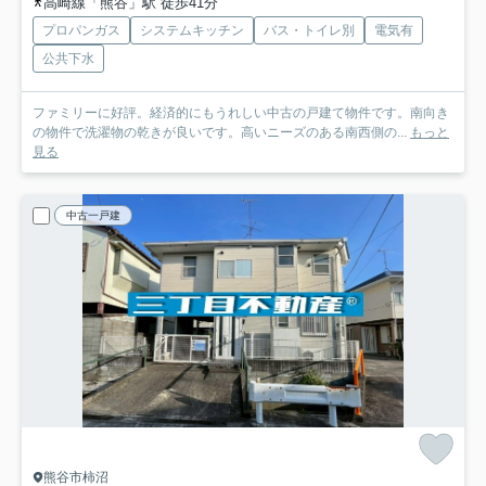
高崎線「熊谷」駅 徒歩41分
プロパンガス
システムキッチン
バス・トイレ別
電気有
公共下水
ファミリーに好評。経済的にもうれしい中古の戸建て物件です。南向き
の物件で洗濯物の乾きが良いです。高いニーズのある南西側の...
もっと
見る
中古一戸建
熊谷市柿沼