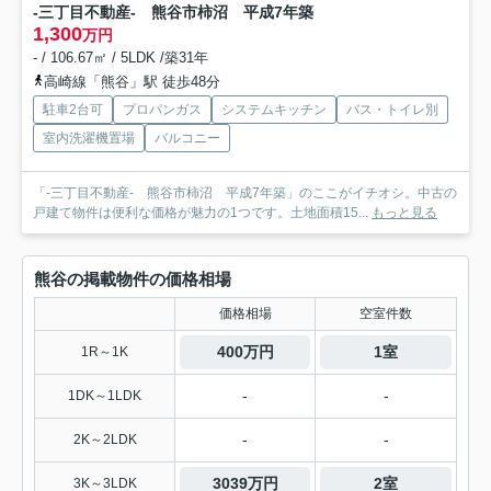
-三丁目不動産- 熊谷市柿沼 平成7年築
1,300
万円
- / 106.67㎡ / 5LDK /築31年
高崎線「熊谷」駅 徒歩48分
駐車2台可
プロパンガス
システムキッチン
バス・トイレ別
室内洗濯機置場
バルコニー
「-三丁目不動産- 熊谷市柿沼 平成7年築」のここがイチオシ。中古の
戸建て物件は便利な価格が魅力の1つです。土地面積15...
もっと見る
熊谷の掲載物件の価格相場
価格相場
空室件数
400万円
1室
1R～1K
-
-
1DK～1LDK
-
-
2K～2LDK
3039万円
2室
3K～3LDK