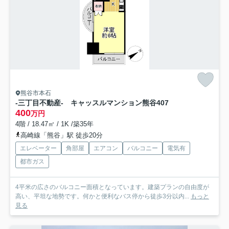
熊谷市本石
-三丁目不動産- キャッスルマンション熊谷
407
400
万円
4階 / 18.47㎡ / 1K /築35年
高崎線「熊谷」駅 徒歩20分
エレベーター
角部屋
エアコン
バルコニー
電気有
都市ガス
4平米の広さのバルコニー面積となっています。建築プランの自由度が
高い、平坦な地勢です。何かと便利なバス停から徒歩3分以内...
もっと
見る