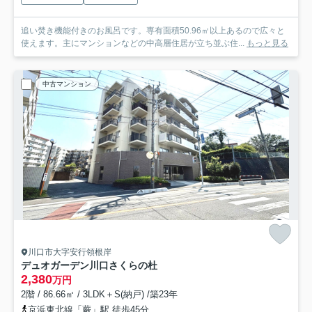
追い焚き機能付きのお風呂です。専有面積50.96㎡以上あるので広々と
使えます。主にマンションなどの中高層住居が立ち並ぶ住...
もっと見る
中古マンション
川口市大字安行領根岸
デュオガーデン川口さくらの杜
2,380
万円
2階 / 86.66㎡ / 3LDK＋S(納戸) /築23年
京浜東北線「蕨」駅 徒歩45分