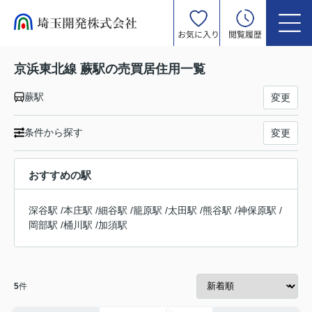
お気に入り
閲覧履歴
京浜東北線 蕨駅の売買居住用一覧
蕨駅
変更
条件から探す
変更
おすすめの駅
深谷駅
/
本庄駅
/
細谷駅
/
籠原駅
/
太田駅
/
熊谷駅
/
神保原駅
/
岡部駅
/
桶川駅
/
加須駅
5
件