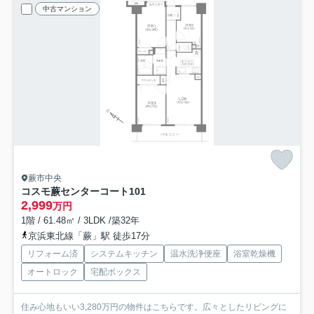
中古マンション
蕨市中央
コスモ蕨センターコート
101
2,999
万円
1階 / 61.48㎡ / 3LDK /築32年
京浜東北線「蕨」駅 徒歩17分
リフォーム済
システムキッチン
温水洗浄便座
浴室乾燥機
オートロック
宅配ボックス
住み心地もいい3,280万円の物件はこちらです。広々としたリビングに