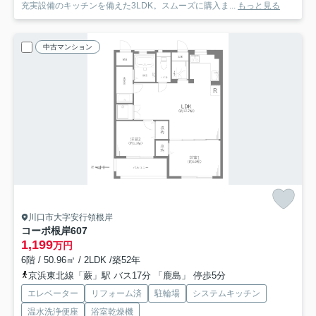
充実設備のキッチンを備えた3LDK。スムーズに購入ま...
もっと見る
中古マンション
川口市大字安行領根岸
コーポ根岸
607
1,199
万円
6階 / 50.96㎡ / 2LDK /築52年
京浜東北線「蕨」駅 バス17分 「鹿島」 停歩5分
エレベーター
リフォーム済
駐輪場
システムキッチン
温水洗浄便座
浴室乾燥機