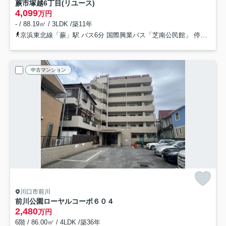
蕨市塚越6丁目(リユース)
4,099
万円
- / 88.19㎡ / 3LDK /築11年
京浜東北線「蕨」駅 バス6分 国際興業バス「芝南公民館」 停歩10分
中古マンション
川口市前川
前川公園ローヤルコーポ
６０４
2,480
万円
6階 / 86.00㎡ / 4LDK /築36年