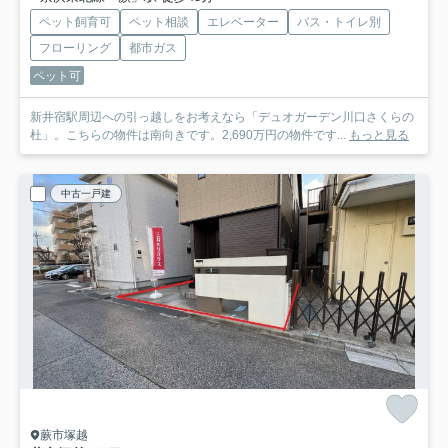
ペット飼育可
ペット相談
エレベーター
バス・トイレ別
フローリング
都市ガス
ペット可
新井宿駅周辺への引っ越しをお考えなら「デュオガーデン川口さくらの
杜」。こちらの物件は南向きです。2,690万円の物件です...
もっと見る
中古一戸建
蕨市塚越