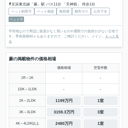
京浜東北線「蕨」駅 バス11分 「天神前」 停歩1分
ペット飼育可
ペット相談
角部屋
都市ガス
公共下水
ペット可
平坦地なので周辺に坂道がなく買いものや通勤での負担が少ない立地で
す。専有面積86㎡もありますので、ご検討ください。メイン...
もっと見
る
蕨の掲載物件の価格相場
価格相場
空室件数
-
-
1R～1K
-
-
1DK～1LDK
1199万円
1室
2K～2LDK
3159.3万円
3室
3K～3LDK
2480万円
1室
4K～4LDK以上