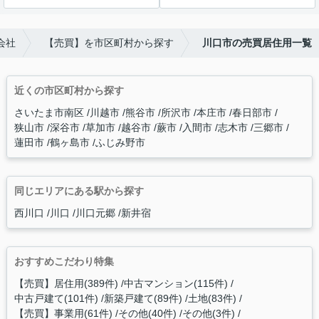
会社
【売買】を市区町村から探す
川口市の売買居住用一覧
近くの市区町村から探す
さいたま市南区
川越市
熊谷市
所沢市
本庄市
春日部市
狭山市
深谷市
草加市
越谷市
蕨市
入間市
志木市
三郷市
蓮田市
鶴ヶ島市
ふじみ野市
同じエリアにある駅から探す
西川口
川口
川口元郷
新井宿
おすすめこだわり特集
【売買】居住用(389件)
中古マンション(115件)
中古戸建て(101件)
新築戸建て(89件)
土地(83件)
【売買】事業用(61件)
その他(40件)
その他(3件)