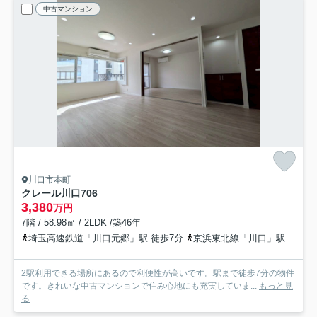
中古マンション
川口市本町
クレール川口
706
3,380
万円
7階 / 58.98㎡ / 2LDK /築46年
埼玉高速鉄道「川口元郷」駅 徒歩7分
京浜東北線「川口」駅 徒歩11分
2駅利用できる場所にあるので利便性が高いです。駅まで徒歩7分の物件
です。きれいな中古マンションで住み心地にも充実していま...
もっと見
る