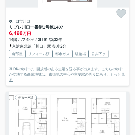
川口市川口
リプレ川口一番街1号棟
1407
6,498
万円
14階 / 72.48㎡ / 3LDK /築33年
京浜東北線「川口」駅 徒歩2分
角部屋
リフォーム済
都市ガス
駐輪場
公共下水
3LDKの物件で、開放感のある生活を送る事が出来ます。こちらの物件
が立地する商業地域は、市街地の中心や主要駅の周りにあり...
もっと見
る
中古一戸建