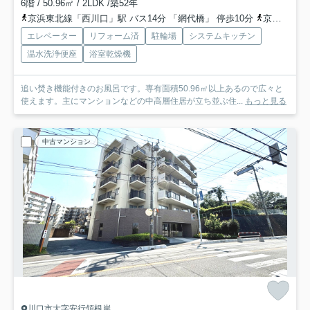
6階 / 50.96㎡ / 2LDK /築52年
京浜東北線「西川口」駅 バス14分 「網代橋」 停歩10分
京浜東北線「蕨」駅 バス17分 「鹿島」 停歩5分
エレベーター
リフォーム済
駐輪場
システムキッチン
温水洗浄便座
浴室乾燥機
追い焚き機能付きのお風呂です。専有面積50.96㎡以上あるので広々と
使えます。主にマンションなどの中高層住居が立ち並ぶ住...
もっと見る
中古マンション
川口市大字安行領根岸