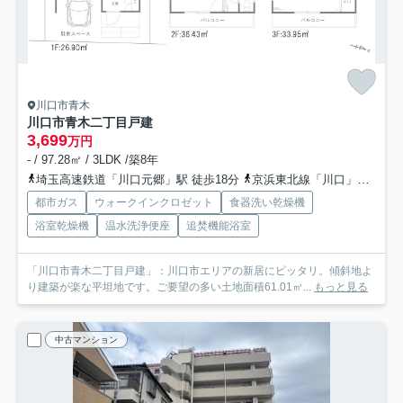
川口市青木
川口市青木二丁目戸建
3,699
万円
- / 97.28㎡ / 3LDK /築8年
埼玉高速鉄道「川口元郷」駅 徒歩18分
京浜東北線「川口」駅 バス12分 「青木三丁目」 停歩4分
都市ガス
ウォークインクロゼット
食器洗い乾燥機
浴室乾燥機
温水洗浄便座
追焚機能浴室
「川口市青木二丁目戸建」：川口市エリアの新居にピッタリ。傾斜地よ
り建築が楽な平坦地です。ご要望の多い土地面積61.01㎡...
もっと見る
中古マンション