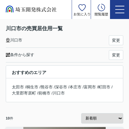
お気に入り
閲覧履歴
川口市の売買居住用一覧
川口市
変更
条件から探す
変更
おすすめのエリア
太田市
/
桐生市
/
熊谷市
/
深谷市
/
本庄市
/
富岡市
/
町田市
/
大里郡寄居町
/
前橋市
/
川口市
10
件