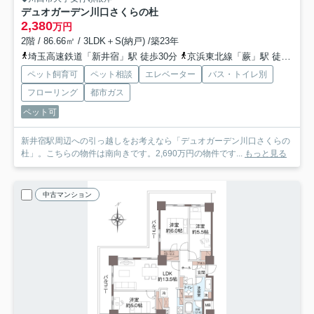
デュオガーデン川口さくらの杜
2,380
万円
2階 / 86.66㎡ / 3LDK＋S(納戸) /築23年
埼玉高速鉄道「新井宿」駅 徒歩30分
京浜東北線「蕨」駅 徒歩45分
ペット飼育可
ペット相談
エレベーター
バス・トイレ別
フローリング
都市ガス
ペット可
新井宿駅周辺への引っ越しをお考えなら「デュオガーデン川口さくらの
杜」。こちらの物件は南向きです。2,690万円の物件です...
もっと見る
中古マンション