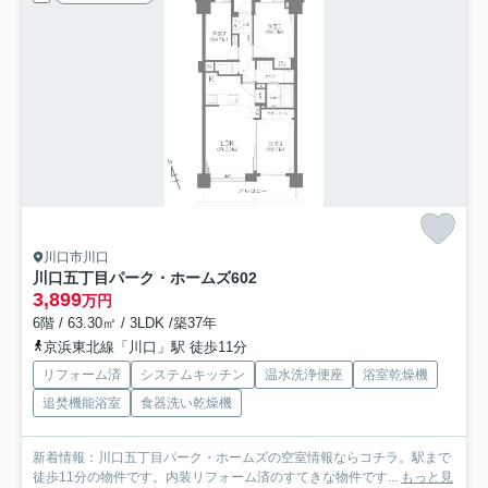
川口市川口
川口五丁目パーク・ホームズ
602
3,899
万円
6階 / 63.30㎡ / 3LDK /築37年
京浜東北線「川口」駅 徒歩11分
リフォーム済
システムキッチン
温水洗浄便座
浴室乾燥機
追焚機能浴室
食器洗い乾燥機
新着情報：川口五丁目パーク・ホームズの空室情報ならコチラ。駅まで
徒歩11分の物件です。内装リフォーム済のすてきな物件です...
もっと見