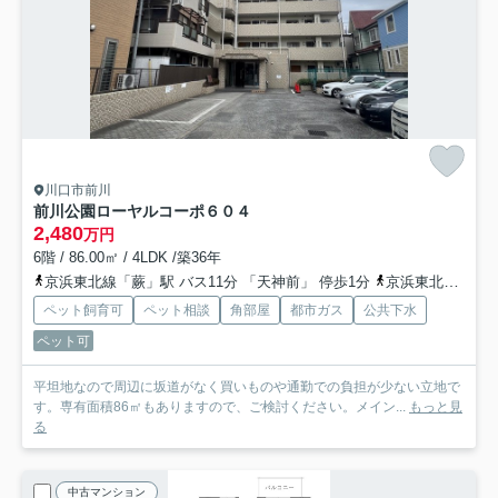
川口市前川
前川公園ローヤルコーポ
６０４
2,480
万円
6階 / 86.00㎡ / 4LDK /築36年
京浜東北線「蕨」駅 バス11分 「天神前」 停歩1分
京浜東北線「西川口」駅 バス11分 「前川四丁目」 停歩4分
ペット飼育可
ペット相談
角部屋
都市ガス
公共下水
ペット可
平坦地なので周辺に坂道がなく買いものや通勤での負担が少ない立地で
す。専有面積86㎡もありますので、ご検討ください。メイン...
もっと見
る
中古マンション