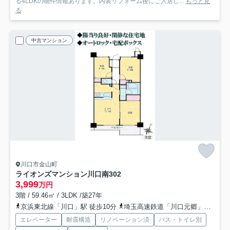
る4LDKの物件情報あります。内装リフォーム後にご入居し...
もっと見
る
中古マンション
川口市金山町
ライオンズマンション川口南
302
3,999
万円
3階 / 59.46㎡ / 3LDK /築27年
京浜東北線「川口」駅 徒歩10分
埼玉高速鉄道「川口元郷」駅 徒歩15分
エレベーター
耐震構造
リノベーション済
バス・トイレ別