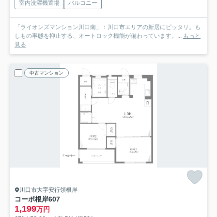
室内洗濯機置場
バルコニー
「ライオンズマンション川口南」：川口市エリアの新居にピッタリ。も
しもの事態を抑止する、オートロック機能が備わっています。...
もっと
見る
中古マンション
川口市大字安行領根岸
コーポ根岸
607
1,199
万円