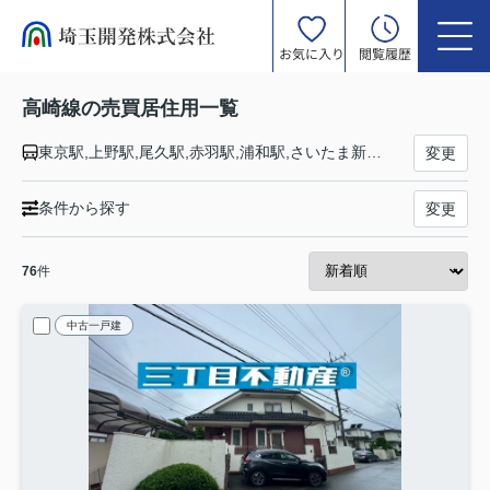
お気に入り
閲覧履歴
高崎線の売買居住用一覧
東京駅,上野駅,尾久駅,赤羽駅,浦和駅,さいたま新都心駅,大宮駅,宮原駅,上尾駅,北上尾駅,桶川駅,北本駅,鴻巣駅,北鴻巣駅,吹上駅,行田駅,熊谷駅,籠原駅,深谷駅,岡部駅,本庄駅,神保原駅,新町駅,倉賀野駅,高崎駅
変更
条件から探す
変更
76
件
中古一戸建