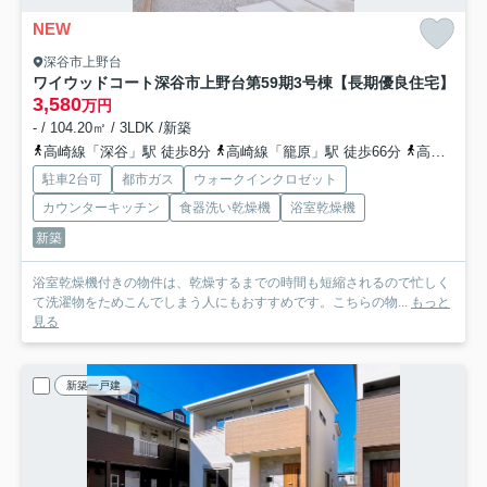
NEW
深谷市上野台
ワイウッドコート深谷市上野台第59期
3号棟【長期優良住宅】
3,580
万円
- / 104.20㎡ / 3LDK /新築
高崎線「深谷」駅 徒歩8分
高崎線「籠原」駅 徒歩66分
高崎線「岡部」駅 徒歩66分
駐車2台可
都市ガス
ウォークインクロゼット
カウンターキッチン
食器洗い乾燥機
浴室乾燥機
新築
浴室乾燥機付きの物件は、乾燥するまでの時間も短縮されるので忙しく
て洗濯物をためこんでしまう人にもおすすめです。こちらの物...
もっと
見る
新築一戸建