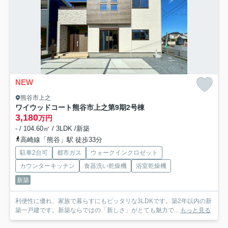
NEW
熊谷市上之
ワイウッドコート熊谷市上之第9期
2号棟
3,180
万円
- / 104.60㎡ / 3LDK /新築
高崎線「熊谷」駅 徒歩33分
駐車2台可
都市ガス
ウォークインクロゼット
カウンターキッチン
食器洗い乾燥機
浴室乾燥機
新築
利便性に優れ、家族で暮らすにもピッタリな3LDKです。築2年以内の新
築一戸建です。新築ならではの「新しさ」がとても魅力で...
もっと見る