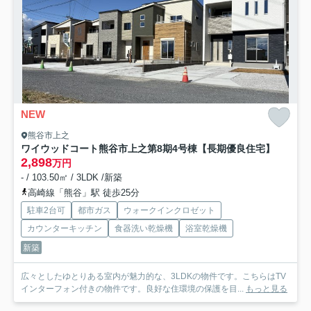
NEW
熊谷市上之
ワイウッドコート熊谷市上之第8期
4号棟【長期優良住宅】
2,898
万円
- / 103.50㎡ / 3LDK /新築
高崎線「熊谷」駅 徒歩25分
駐車2台可
都市ガス
ウォークインクロゼット
カウンターキッチン
食器洗い乾燥機
浴室乾燥機
新築
広々としたゆとりある室内が魅力的な、3LDKの物件です。こちらはTV
インターフォン付きの物件です。良好な住環境の保護を目...
もっと見る