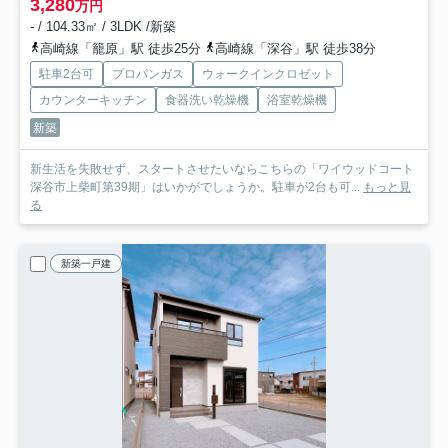
3,280
万円
- / 104.33㎡ / 3LDK /新築
高崎線「籠原」駅 徒歩25分
高崎線「深谷」駅 徒歩38分
駐車2台可
プロパンガス
ウォークインクロゼット
カウンターキッチン
食器洗い乾燥機
浴室乾燥機
新築
新生活を失敗せず、スタートさせたいならこちらの「ワイウッドコート
深谷市上柴町第39期」はいかがでしょうか。駐車が2台も可...
もっと見
る
新築一戸建