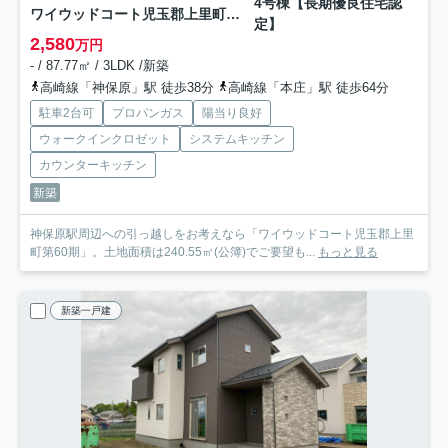
4号棟【長期優良住宅認
ワイウッドコート児玉郡上里町第60期
定】
2,580
万円
- / 87.77㎡ / 3LDK /新築
高崎線「神保原」駅 徒歩38分
高崎線「本庄」駅 徒歩64分
駐車2台可
プロパンガス
陽当り良好
ウォークインクロゼット
システムキッチン
カウンターキッチン
新築
神保原駅周辺への引っ越しをお考えなら「ワイウッドコート児玉郡上里
町第60期」。土地面積は240.55㎡(公簿)でご要望も...
もっと見る
新築一戸建