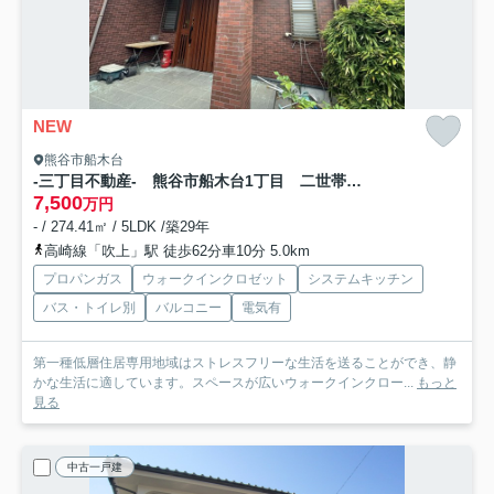
NEW
熊谷市船木台
-三丁目不動産- 熊谷市船木台1丁目 二世帯住宅向き
7,500
万円
- / 274.41㎡ / 5LDK /築29年
高崎線「吹上」駅 徒歩62分車10分 5.0km
プロパンガス
ウォークインクロゼット
システムキッチン
バス・トイレ別
バルコニー
電気有
第一種低層住居専用地域はストレスフリーな生活を送ることができ、静
かな生活に適しています。スペースが広いウォークインクロー...
もっと
見る
中古一戸建