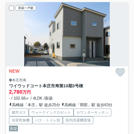
新築一戸建
NEW
本庄市寿
ワイウッドコート本庄市寿第10期
3号棟
2,780
万円
- / 102.68㎡ / 4LDK /新築
高崎線「本庄」駅 徒歩25分
高崎線「岡部」駅 徒歩63分
都市ガス
ウォークインクロゼット
カウンターキッチン
浴室乾燥機
バス・トイレ別
室内洗濯機置場
新築