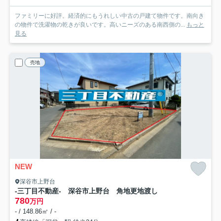
ファミリーに好評。経済的にもうれしい中古の戸建て物件です。南向き
の物件で洗濯物の乾きが良いです。高いニーズのある南西側の...
もっと
見る
売地
NEW
深谷市上野台
-三丁目不動産- 深谷市上野台 角地更地渡し
780
万円
- / 148.86㎡ / -