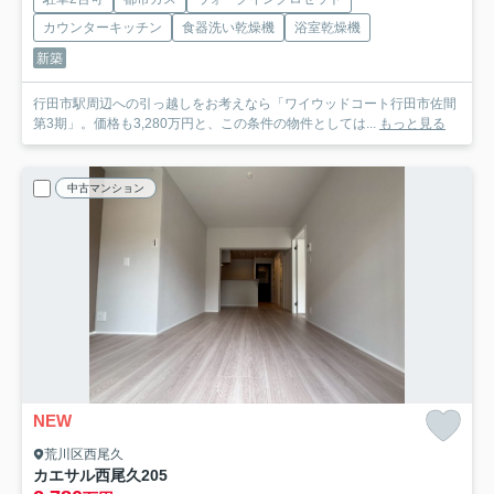
カウンターキッチン
食器洗い乾燥機
浴室乾燥機
新築
行田市駅周辺への引っ越しをお考えなら「ワイウッドコート行田市佐間
第3期」。価格も3,280万円と、この条件の物件としては...
もっと見る
中古マンション
NEW
荒川区西尾久
カエサル西尾久
205