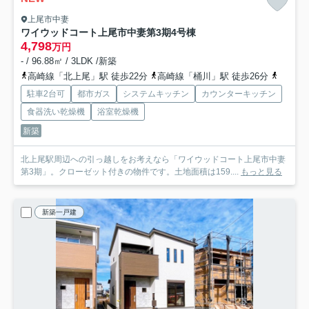
上尾市中妻
ワイウッドコート上尾市中妻第3期
4号棟
4,798
万円
- / 96.88㎡ / 3LDK /新築
高崎線「北上尾」駅 徒歩22分
高崎線「桶川」駅 徒歩26分
高崎線
駐車2台可
都市ガス
システムキッチン
カウンターキッチン
食器洗い乾燥機
浴室乾燥機
新築
北上尾駅周辺への引っ越しをお考えなら「ワイウッドコート上尾市中妻
第3期」。クローゼット付きの物件です。土地面積は159....
もっと見る
新築一戸建