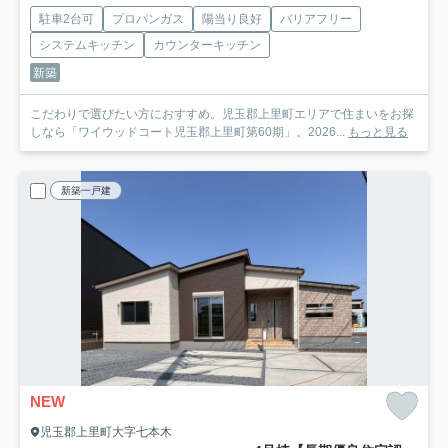
駐車2台可
プロパンガス
陽当り良好
バリアフリー
システムキッチン
カウンターキッチン
新築
こだわりで選びたい方におすすめ。児玉郡上里町エリアで住まいをお探
しなら「ワイウッドコート児玉郡上里町第60期」。2026...
もっと見る
新築一戸建
NEW
児玉郡上里町大字七本木