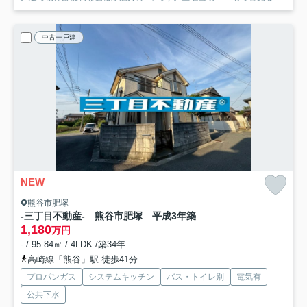
中古一戸建
NEW
熊谷市肥塚
-三丁目不動産- 熊谷市肥塚 平成3年築
1,180
万円
- / 95.84㎡ / 4LDK /築34年
高崎線「熊谷」駅 徒歩41分
プロパンガス
システムキッチン
バス・トイレ別
電気有
公共下水