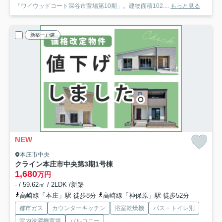
「ワイウッドコート深谷市萱場第10期」。建物面積102....
もっと見る
新築一戸建
NEW
本庄市中央
クライン本庄市中央第3期
1号棟
1,680
万円
- / 59.62㎡ / 2LDK /新築
高崎線「本庄」駅 徒歩8分
高崎線「神保原」駅 徒歩52分
都市ガス
カウンターキッチン
浴室乾燥機
バス・トイレ別
室内洗濯機置場
バルコニー