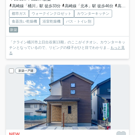
高崎線「桶川」駅 徒歩33分
高崎線「北本」駅 徒歩46分
高崎線「北上尾」駅 徒歩61分
都市ガス
ウォークインクロゼット
カウンターキッチン
食器洗い乾燥機
浴室乾燥機
バス・トイレ別
新築
「クライン桶川市上日出谷第13期」のここがイチオシ。カウンターキッ
チンとなっているので、リビングの様子がひと目でわかりま...
もっと見
る
新築一戸建
NEW