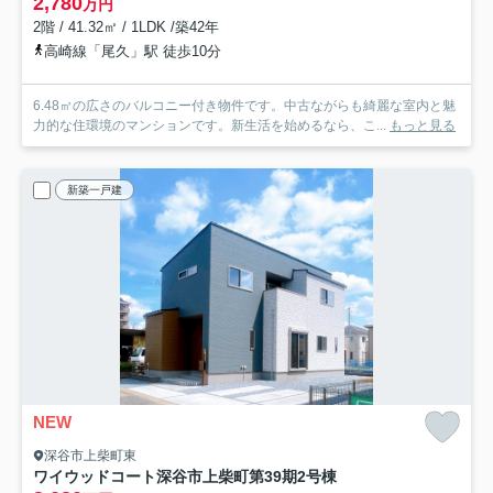
2,780
万円
2階 / 41.32㎡ / 1LDK /築42年
高崎線「尾久」駅 徒歩10分
6.48㎡の広さのバルコニー付き物件です。中古ながらも綺麗な室内と魅
力的な住環境のマンションです。新生活を始めるなら、こ...
もっと見る
新築一戸建
NEW
深谷市上柴町東
ワイウッドコート深谷市上柴町第39期
2号棟