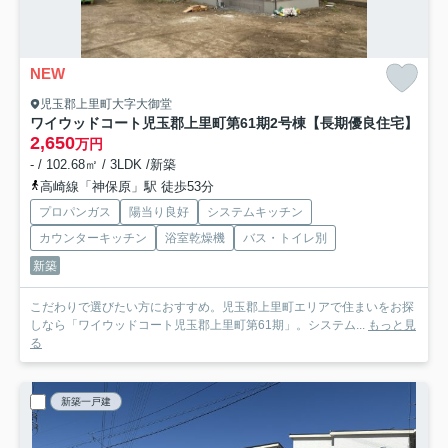
NEW
児玉郡上里町大字大御堂
ワイウッドコート児玉郡上里町第61期
2号棟【長期優良住宅】
2,650
万円
- / 102.68㎡ / 3LDK /新築
高崎線「神保原」駅 徒歩53分
プロパンガス
陽当り良好
システムキッチン
カウンターキッチン
浴室乾燥機
バス・トイレ別
新築
こだわりで選びたい方におすすめ。児玉郡上里町エリアで住まいをお探
しなら「ワイウッドコート児玉郡上里町第61期」。システム...
もっと見
る
新築一戸建