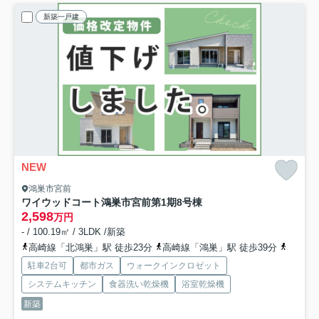
新築一戸建
NEW
鴻巣市宮前
ワイウッドコート鴻巣市宮前第1期
8号棟
2,598
万円
- / 100.19㎡ / 3LDK /新築
高崎線「北鴻巣」駅 徒歩23分
高崎線「鴻巣」駅 徒歩39分
高崎線
駐車2台可
都市ガス
ウォークインクロゼット
システムキッチン
食器洗い乾燥機
浴室乾燥機
新築