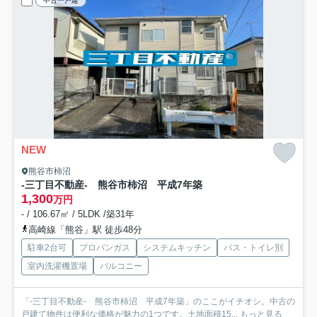
中古一戸建
NEW
熊谷市柿沼
-三丁目不動産- 熊谷市柿沼 平成7年築
1,300
万円
- / 106.67㎡ / 5LDK /築31年
高崎線「熊谷」駅 徒歩48分
駐車2台可
プロパンガス
システムキッチン
バス・トイレ別
室内洗濯機置場
バルコニー
「-三丁目不動産- 熊谷市柿沼 平成7年築」のここがイチオシ。中古の
戸建て物件は便利な価格が魅力の1つです。土地面積15...
もっと見る