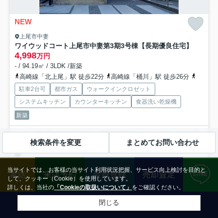
NEW
上尾市中妻
ワイウッドコート上尾市中妻第3期
3号棟【長期優良住宅】
4,998
万円
- / 94.19㎡ / 3LDK /新築
高崎線「北上尾」駅 徒歩22分
高崎線「桶川」駅 徒歩26分
高崎線
駐車2台可
都市ガス
ウォークインクロゼット
システムキッチン
カウンターキッチン
食器洗い乾燥機
新築
トイレが2ヶ所にある物件です。玄関に必須の、シューズボックスも用
検索条件を変更
まとめてお問い合わせ
意された物件です。住み心地の良いこの物件は、価格も4,9...
もっと見
る
当サイトでは、お客様の当サイト利用状況把握、サービス向上検討を目的と
電話
来店予約
会員登録
売却査定
して、クッキー（Cookie）を使用しています。
新築一戸建
詳しくは、当社の
「Cookieの取扱いについて」
をご確認ください。
閉じる