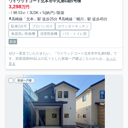
ワイウッドコート北本市中丸第6期
5号棟
3,298
万円
- / 98.53㎡ / 3LDK＋S(納戸) /新築
高崎線「北本」駅 徒歩25分
高崎線「桶川」駅 徒歩45分
駐車2台可
プロパンガス
カウンターキッチン
食器洗い乾燥機
浴室乾燥機
バス・トイレ別
新築
ぜひ一度見ていただきたい、「ワイウッドコート北本市中丸第6期」で
す。前面道路6m以上の広々とした新築一戸建はこちらからお...
もっと
見る
新築一戸建