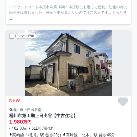
ワイウッドコート本庄市寿第10期：本庄駅にも近くて便利。防犯の為に
雨戸を設置しました、外から中が見えないのでオススメです...
もっと見
る
中古一戸建
NEW
桶川市上日出谷南
桶川市第１期上日出谷【中古住宅】
1,980
万円
- / 82.80㎡ / 3LDK /築43年
高崎線「桶川」駅 徒歩25分
高崎線「北本」駅 徒歩46分