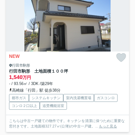
NEW
行田市駒形
行田市駒形 土地面積１００坪
1,540
万円
- / 93.56㎡ / 3DK /築29年
高崎線「行田」駅 徒歩38分
都市ガス
システムキッチン
室内洗濯機置場
ガスコンロ
コンロ２口以上
追焚機能浴室
こちらは中古一戸建ての物件です。キッチンを清潔に保つために重要な
窓付きです。土地面積327.27㎡(公簿)の中古一戸建。...
もっと見る