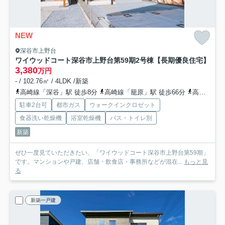
NEW
深谷市上野台
ワイウッドコート深谷市上野台第59期
2号棟【長期優良住宅】
3,380
万円
- / 102.76㎡ / 4LDK /新築
高崎線「深谷」駅 徒歩8分
高崎線「籠原」駅 徒歩66分
高崎線「岡部」駅 徒歩66分
駐車2台可
都市ガス
ウォークインクロゼット
食器洗い乾燥機
浴室乾燥機
バス・トイレ別
新築
ぜひ一度見ていただきたい、「ワイウッドコート深谷市上野台第59期」
です。マンションや戸建、店舗・飲食店・事務所などが混在...
もっと見
る
新築一戸建