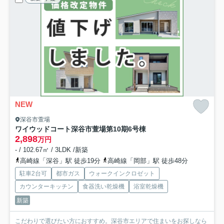
NEW
深谷市萱場
ワイウッドコート深谷市萱場第10期
6号棟
2,898
万円
- / 102.67㎡ / 3LDK /新築
高崎線「深谷」駅 徒歩19分
高崎線「岡部」駅 徒歩48分
駐車2台可
都市ガス
ウォークインクロゼット
カウンターキッチン
食器洗い乾燥機
浴室乾燥機
新築
こだわりで選びたい方におすすめ。深谷市エリアで住まいをお探しなら