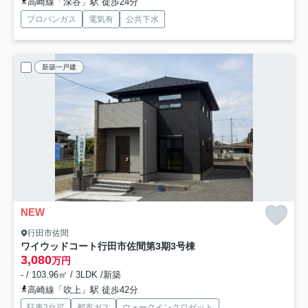
高崎線「深谷」駅 徒歩24分
プロパンガス
電気有
公共下水
新築一戸建
NEW
行田市佐間
ワイウッドコート行田市佐間第3期
3号棟
3,080
万円
- / 103.96㎡ / 3LDK /新築
高崎線「吹上」駅 徒歩42分
駐車2台可
都市ガス
ウォークインクロゼット