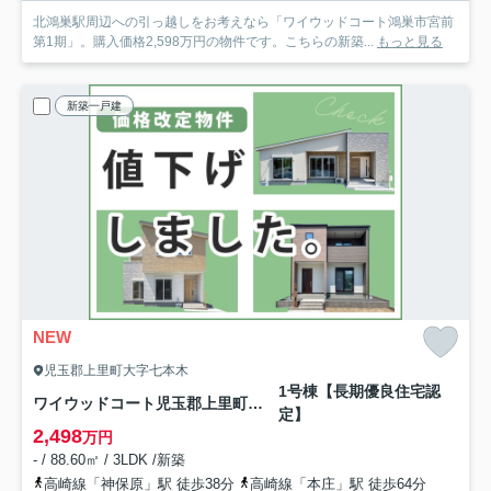
北鴻巣駅周辺への引っ越しをお考えなら「ワイウッドコート鴻巣市宮前
第1期」。購入価格2,598万円の物件です。こちらの新築...
もっと見る
新築一戸建
NEW
児玉郡上里町大字七本木
1号棟【長期優良住宅認
ワイウッドコート児玉郡上里町第60期
定】
2,498
万円
- / 88.60㎡ / 3LDK /新築
高崎線「神保原」駅 徒歩38分
高崎線「本庄」駅 徒歩64分