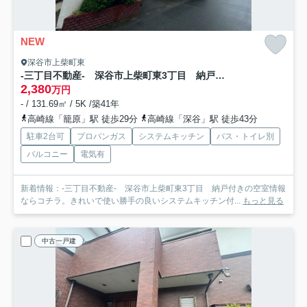
NEW
深谷市上柴町東
-三丁目不動産- 深谷市上柴町東3丁目 納戸付き
2,380
万円
- / 131.69㎡ / 5K /築41年
高崎線「籠原」駅 徒歩29分
高崎線「深谷」駅 徒歩43分
駐車2台可
プロパンガス
システムキッチン
バス・トイレ別
バルコニー
電気有
新着情報：-三丁目不動産- 深谷市上柴町東3丁目 納戸付きの空室情報
ならコチラ。きれいで使い勝手の良いシステムキッチン付...
もっと見る
中古一戸建