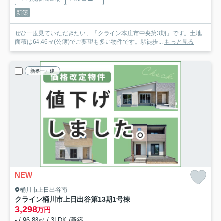
新築
ぜひ一度見ていただきたい、「クライン本庄市中央第3期」です。土地
面積は64.46㎡(公簿)でご要望も多い物件です。駅徒歩...
もっと見る
新築一戸建
NEW
桶川市上日出谷南
クライン桶川市上日出谷第13期
1号棟
3,298
万円
- / 96.88㎡ / 3LDK /新築