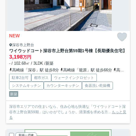
NEW
深谷市上野台
ワイウッドコート深谷市上野台第59期
1号棟【長期優良住宅】
3,198
万円
- / 102.68㎡ / 3LDK /新築
高崎線「深谷」駅 徒歩8分
高崎線「籠原」駅 徒歩66分
高崎線「岡部」駅 徒歩66分
駐車2台可
都市ガス
ウォークインクロゼット
システムキッチン
カウンターキッチン
食器洗い乾燥機
新築
深谷市エリアでの住まいなら、住み心地も快適な「ワイウッドコート深
谷市上野台第59期」はいかがでしょうか。清潔感を求める方...
もっと見
る
新築一戸建