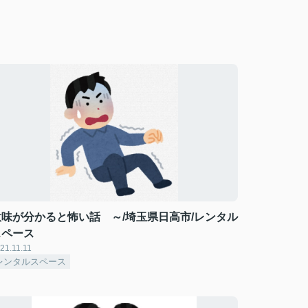
意味が分かると怖い話 ～/埼玉県日高市/レンタル
スペース
21.11.11
レンタルスペース