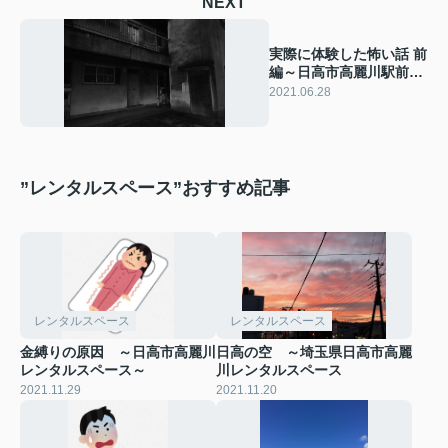
NEXT
実際に体験した怖い話 前
編～日高市高麗川駅前ス
タッフブログ～
2021.06.28
”レンタルスペース”おすすめ記事
レンタルスペース
レンタルスペース
金縛りの原因 ～日高市高麗川
日高の空 ～埼玉県日高市高麗
レンタルスペース～
川レンタルスペース
2021.11.29
2021.11.20