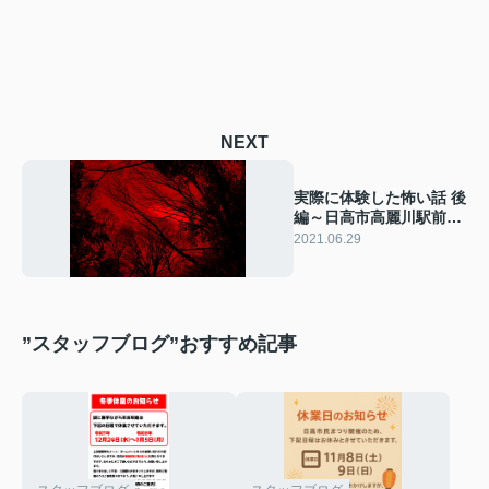
NEXT
実際に体験した怖い話 後
編～日高市高麗川駅前ス
タッフブログ～
2021.06.29
”スタッフブログ”おすすめ記事