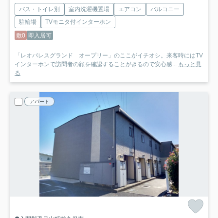
バス・トイレ別
室内洗濯機置場
エアコン
バルコニー
駐輪場
TVモニタ付インターホン
敷0
即入居可
「レオパレスグランド オープリー」のここがイチオシ。来客時にはTV
インターホンで訪問者の顔を確認することがきるので安心感...
もっと見
る
アパート