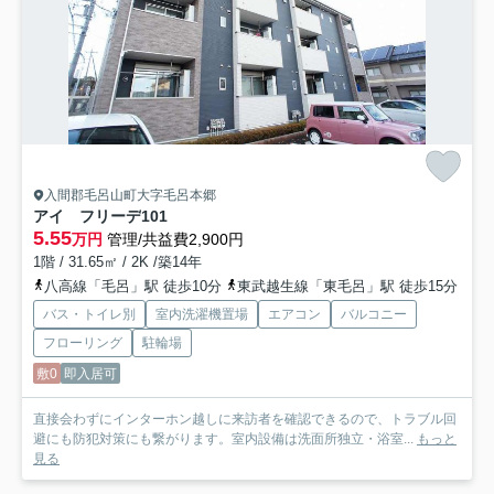
入間郡毛呂山町大字毛呂本郷
アイ フリーデ
101
5.55
万円
管理/共益費2,900円
1階 / 31.65㎡ / 2K /築14年
八高線「毛呂」駅 徒歩10分
東武越生線「東毛呂」駅 徒歩15分
バス・トイレ別
室内洗濯機置場
エアコン
バルコニー
フローリング
駐輪場
敷0
即入居可
直接会わずにインターホン越しに来訪者を確認できるので、トラブル回
避にも防犯対策にも繋がります。室内設備は洗面所独立・浴室...
もっと
見る