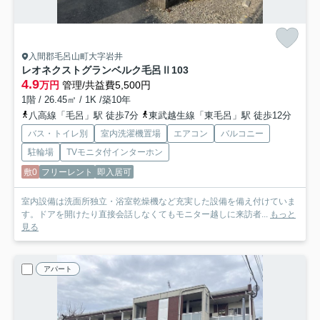
入間郡毛呂山町大字岩井
レオネクストグランベルク毛呂Ⅱ
103
4.9
万円
管理/共益費5,500円
1階 / 26.45㎡ / 1K /築10年
八高線「毛呂」駅 徒歩7分
東武越生線「東毛呂」駅 徒歩12分
バス・トイレ別
室内洗濯機置場
エアコン
バルコニー
駐輪場
TVモニタ付インターホン
敷0
フリーレント
即入居可
室内設備は洗面所独立・浴室乾燥機など充実した設備を備え付けていま
す。ドアを開けたり直接会話しなくてもモニター越しに来訪者...
もっと
見る
アパート