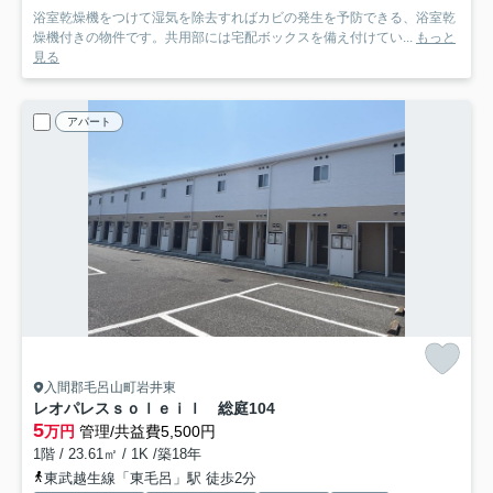
浴室乾燥機をつけて湿気を除去すればカビの発生を予防できる、浴室乾
燥機付きの物件です。共用部には宅配ボックスを備え付けてい...
もっと
見る
アパート
入間郡毛呂山町岩井東
レオパレスｓｏｌｅｉｌ 総庭
104
5
万円
管理/共益費5,500円
1階 / 23.61㎡ / 1K /築18年
東武越生線「東毛呂」駅 徒歩2分