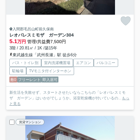
入間郡毛呂山町前久保南
レオパレスミモザ ガーデン
304
5.1
万円
管理/共益費7,500円
3階 / 20.81㎡ / 1K /築15年
東武越生線「武州長瀬」駅 徒歩6分
バス・トイレ別
室内洗濯機置場
エアコン
バルコニー
駐輪場
TVモニタ付インターホン
敷0
フリーレント
即入居可
新生活を失敗せず、スタートさせたいならこちらの「レオパレスミモ
ザ ガーデン」はいかがでしょうか。浴室乾燥機が付いているの...
もっ
と見る
賃貸マンション