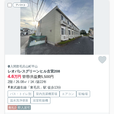
アパート
入間郡毛呂山町平山
レオパレスグリーンヒル古宮
208
4.6
万円
管理/共益費5,500円
2階 / 26.08㎡ / 1K /築22年
東武越生線「東毛呂」駅 徒歩13分
バス・トイレ別
室内洗濯機置場
エアコン
駐輪場
温水洗浄便座
浴室乾燥機
敷礼0
即入居可