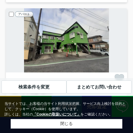
アパート
入間郡毛呂山町大字前久保
検索条件を変更
まとめてお問い合わせ
ベルハイツ長瀬A棟
201
1.9
万円
管理/共益費4,000円
当サイトでは、お客様の当サイト利用状況把握、サービス向上検討を目的と
2階 / 14.58㎡ / 1R /築38年
電話
来店予約
会員登録
売却査定
して、クッキー（Cookie）を使用しています。
東武越生線「武州長瀬」駅 徒歩9分
東武越生線「東毛呂」駅 徒歩13分
詳しくは、当社の
「Cookieの取扱いについて」
をご確認ください。
エアコン
電気有
シャワー
洗面台
保証人不要
閉じる
インターネット対応