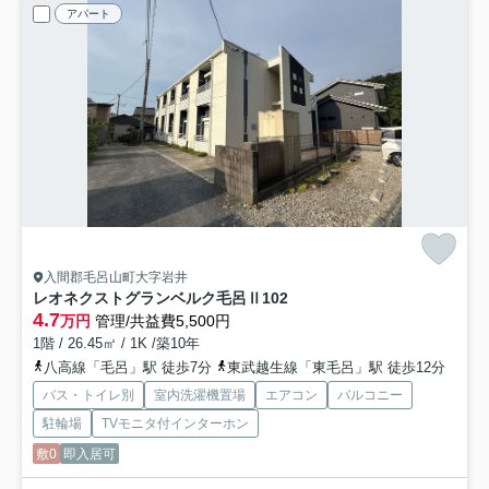
アパート
入間郡毛呂山町大字岩井
レオネクストグランベルク毛呂Ⅱ
102
4.7
万円
管理/共益費5,500円
1階 / 26.45㎡ / 1K /築10年
八高線「毛呂」駅 徒歩7分
東武越生線「東毛呂」駅 徒歩12分
バス・トイレ別
室内洗濯機置場
エアコン
バルコニー
駐輪場
TVモニタ付インターホン
敷0
即入居可