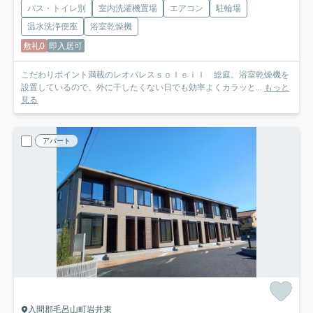
バス・トイレ別
室内洗濯機置場
エアコン
駐輪場
温水洗浄便座
浴室乾燥機
敷礼0
即入居可
こだわりポイント満載のレオパレスｓｏｌｅｉｌ 総庭。浴室乾燥機を
設置しているので、外に干したくない日でも効率よくカラッと...
もっと
見る
アパート
入間郡毛呂山町岩井東