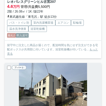
レオパレスグリーンヒル古宮
207
4.6
万円
管理/共益費5,500円
2階 / 26.08㎡ / 1K /築22年
東武越生線「東毛呂」駅 徒歩13分
バス・トイレ別
室内洗濯機置場
エアコン
駐輪場
温水洗浄便座
浴室乾燥機
敷礼0
即入居可
留守中に注文した商品が届くので、配送時間を気にせず注文ができる宅
配ボックスが共用部に付いています。浴室乾燥機が付いている...
もっと
見る
アパート