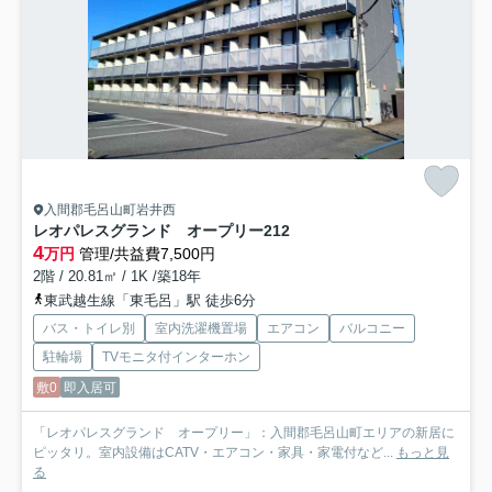
入間郡毛呂山町岩井西
レオパレスグランド オープリー
212
4
万円
管理/共益費7,500円
2階 / 20.81㎡ / 1K /築18年
東武越生線「東毛呂」駅 徒歩6分
バス・トイレ別
室内洗濯機置場
エアコン
バルコニー
駐輪場
TVモニタ付インターホン
敷0
即入居可
「レオパレスグランド オープリー」：入間郡毛呂山町エリアの新居に
ピッタリ。室内設備はCATV・エアコン・家具・家電付など...
もっと見
る