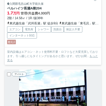
入間郡毛呂山町大字前久保
ベルハイツ長瀬A棟
204
1.7
万円
管理/共益費4,000円
2階 / 14.58㎡ / 1R /築38年
東武越生線「武州長瀬」駅 徒歩9分
東武越生線「東毛呂」駅 徒歩13分
エアコン
電気有
シャワー
洗面台
保証人不要
インターネット対応
敷礼0
室内設備はエアコン・ネット使用料不要・ロフトなど大変充実しており
ます。引っ越しにもタイミングがあるかと思います。ぜひお聞...
もっと
見る
アパート