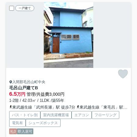
一戸建て
入間郡毛呂山町中央
毛呂山戸建てB
6.5
万円
管理/共益費3,000円
1-2階 / 42.03㎡ / 1LDK /築55年
東武越生線「武州長瀬」駅 徒歩7分
東武越生線「東毛呂」駅 徒歩13分
バス・トイレ別
室内洗濯機置場
エアコン
フローリング
電気有
シューズボックス
礼0
即入居可