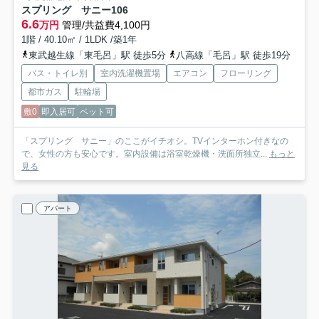
スプリング サニー
106
6.6
万円
管理/共益費4,100円
1階 / 40.10㎡ / 1LDK /築1年
東武越生線「東毛呂」駅 徒歩5分
八高線「毛呂」駅 徒歩19分
バス・トイレ別
室内洗濯機置場
エアコン
フローリング
都市ガス
駐輪場
敷0
即入居可
ペット可
「スプリング サニー」のここがイチオシ。TVインターホン付きなの
で、女性の方も安心です。室内設備は浴室乾燥機・洗面所独立...
もっと
見る
アパート