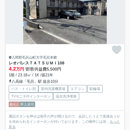
入間郡毛呂山町大字毛呂本郷
レオパレスＴＡＴＳＵＭＩ
108
4.2
万円
管理/共益費5,500円
1階 / 23.18㎡ / 1K /築21年
八高線「毛呂」駅 徒歩10分
バス・トイレ別
室内洗濯機置場
エアコン
駐輪場
TVモニタ付インターホン
温水洗浄便座
敷礼0
即入居可
通話ボタンを押せば相手の声が聞けるので、会話したうえで直接会うか
を決められるインターホンが付いております。この物件には浴...
もっと
見る