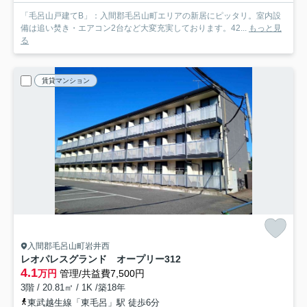
「毛呂山戸建てB」：入間郡毛呂山町エリアの新居にピッタリ。室内設
備は追い焚き・エアコン2台など大変充実しております。42...
もっと見
る
賃貸マンション
入間郡毛呂山町岩井西
レオパレスグランド オープリー
312
4.1
万円
管理/共益費7,500円
3階 / 20.81㎡ / 1K /築18年
東武越生線「東毛呂」駅 徒歩6分