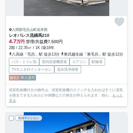
入間郡毛呂山町岩井西
レオパレス流鏑馬
210
4.7
万円
管理/共益費7,500円
2階 / 22.35㎡ / 1K /築18年
八高線「毛呂」駅 徒歩13分
東武越生線「東毛呂」駅 徒歩12分
バス・トイレ別
室内洗濯機置場
エアコン
駐輪場
TVモニタ付インターホン
温水洗浄便座
敷礼0
即入居可
浴室乾燥機付きの物件は、浴室乾燥機のスイッチを入れればすぐに湿気
を除去できるためカビや雑菌などの発生が抑えられます。知ら...
もっと
見る
賃貸マンション