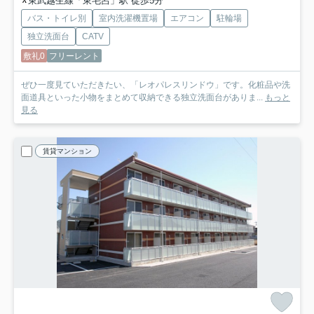
東武越生線「東毛呂」駅 徒歩5分
バス・トイレ別
室内洗濯機置場
エアコン
駐輪場
独立洗面台
CATV
敷礼0
フリーレント
ぜひ一度見ていただきたい、「レオパレスリンドウ」です。化粧品や洗
面道具といった小物をまとめて収納できる独立洗面台がありま...
もっと
見る
賃貸マンション