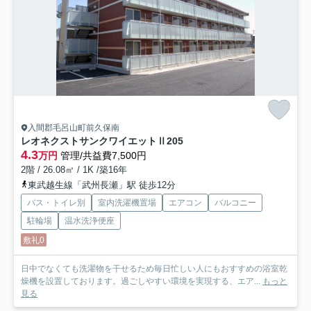
入間郡毛呂山町前久保南
レオネクストサンクワイエットⅡ
205
4.3
万円
管理/共益費7,500円
2階 / 26.08㎡ / 1K /築16年
東武越生線「武州長瀬」駅 徒歩12分
バス・トイレ別
室内洗濯機置場
エアコン
バルコニー
駐輪場
温水洗浄便座
敷礼0
日中でなくても洗濯物を干せるため毎日忙しい人にもおすすめの浴室乾
燥機を設置しております。過ごしやすい環境を実現する、エア...
もっと
見る