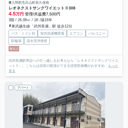
入間郡毛呂山町前久保南
レオネクストサンクワイエットⅡ
308
4.5
万円
管理/共益費7,500円
3階 / 26.08㎡ / 1K /築16年
東武越生線「武州長瀬」駅 徒歩12分
バス・トイレ別
室内洗濯機置場
エアコン
バルコニー
駐輪場
温水洗浄便座
敷礼0
武州長瀬駅周辺への引っ越しをお考えなら「レオネクストサンクワイエ
ットⅡ」。こちらは浴室の除湿ができる浴室乾燥機がおすすめ...
もっと
見る
アパート