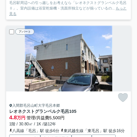
毛呂駅周辺への引っ越しをお考えなら「レオネクストグランベルク毛呂
Ⅱ」。室内設備は浴室乾燥機・洗面所独立などが揃っているの...
もっと
見る
アパート
入間郡毛呂山町大字毛呂本郷
レオネクストグランベルク毛呂
105
4.8
万円
管理/共益費5,500円
1階 / 30.80㎡ / 1K /築12年
八高線「毛呂」駅 徒歩6分
東武越生線「東毛呂」駅 徒歩16分