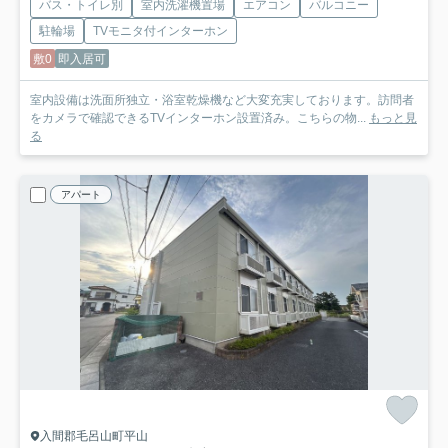
バス・トイレ別
室内洗濯機置場
エアコン
バルコニー
駐輪場
TVモニタ付インターホン
敷0
即入居可
室内設備は洗面所独立・浴室乾燥機など大変充実しております。訪問者
をカメラで確認できるTVインターホン設置済み。こちらの物...
もっと見
る
アパート
入間郡毛呂山町平山