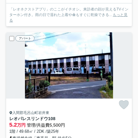
「レオネクストアプリ」のここがイチオシ。来訪者の顔が見えるTVイン
ターホン付き。雨の日で濡れた上着や傘もすぐに乾燥できる...
もっと見
る
アパート
入間郡毛呂山町岩井東
レオパレスリンドウ
108
5.2
万円
管理/共益費5,500円
1階 / 49.68㎡ / 2DK /築25年