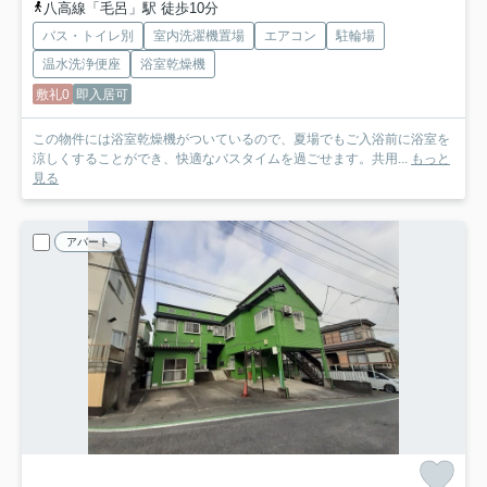
八高線「毛呂」駅 徒歩10分
バス・トイレ別
室内洗濯機置場
エアコン
駐輪場
温水洗浄便座
浴室乾燥機
敷礼0
即入居可
この物件には浴室乾燥機がついているので、夏場でもご入浴前に浴室を
涼しくすることができ、快適なバスタイムを過ごせます。共用...
もっと
見る
アパート