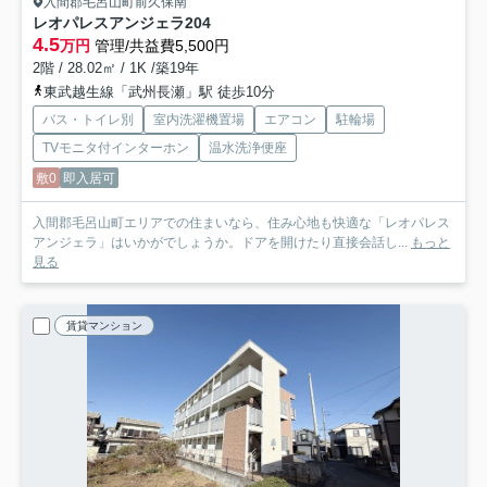
入間郡毛呂山町前久保南
レオパレスアンジェラ
204
4.5
万円
管理/共益費5,500円
2階 / 28.02㎡ / 1K /築19年
東武越生線「武州長瀬」駅 徒歩10分
バス・トイレ別
室内洗濯機置場
エアコン
駐輪場
TVモニタ付インターホン
温水洗浄便座
敷0
即入居可
入間郡毛呂山町エリアでの住まいなら、住み心地も快適な「レオパレス
アンジェラ」はいかがでしょうか。ドアを開けたり直接会話し...
もっと
見る
賃貸マンション