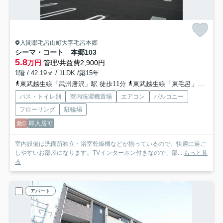
入間郡毛呂山町大字毛呂本郷
シーマ・コート 本郷
103
5.8
万円
管理/共益費2,900円
1階 / 42.19㎡ / 1LDK /築15年
東武越生線「武州唐沢」駅 徒歩11分
東武越生線「東毛呂」駅 徒歩15分
バス・トイレ別
室内洗濯機置場
エアコン
バルコニー
フローリング
駐輪場
敷0
即入居可
室内設備は洗面所独立・浴室乾燥機などが揃っているので、快適に過ご
しやすいお部屋になります。TVインターホン付きなので、部...
もっと見
る
アパート