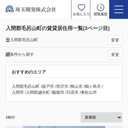
お気に入り
閲覧履歴
入間郡毛呂山町の賃貸居住用一覧(3ページ目)
入間郡毛呂山町
変更
条件から探す
変更
おすすめのエリア
入間郡毛呂山町
/
坂戸市
/
所沢市
/
狭山市
/
鶴ヶ島市
/
入間市
/
入間郡越生町
/
飯能市
/
日高市
/
東松山市
192
件