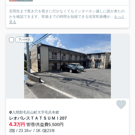
玄関先まで覗き穴を覗きに行かなくてもインターホン越しに誰が来たの
かを確認できます。乾燥までの時間を短縮できる浴室乾燥機が...
もっと
見る
アパート
入間郡毛呂山町大字毛呂本郷
レオパレスＴＡＴＳＵＭＩ
207
4.3
万円
管理/共益費5,500円
2階 / 23.18㎡ / 1K /築21年