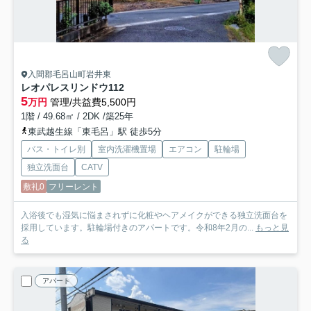
入間郡毛呂山町岩井東
レオパレスリンドウ
112
5
万円
管理/共益費5,500円
1階 / 49.68㎡ / 2DK /築25年
東武越生線「東毛呂」駅 徒歩5分
バス・トイレ別
室内洗濯機置場
エアコン
駐輪場
独立洗面台
CATV
敷礼0
フリーレント
入浴後でも湿気に悩まされずに化粧やヘアメイクができる独立洗面台を
採用しています。駐輪場付きのアパートです。令和8年2月の...
もっと見
る
アパート