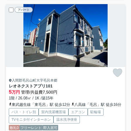
アパート
入間郡毛呂山町大字毛呂本郷
レオネクストアプリ
101
5
万円
管理/共益費7,500円
1階 / 26.08㎡ / 1K /築15年
東武越生線「東毛呂」駅 徒歩12分
八高線「毛呂」駅 徒歩16分
バス・トイレ別
室内洗濯機置場
エアコン
駐輪場
TVモニタ付インターホン
温水洗浄便座
敷礼0
フリーレント
即入居可