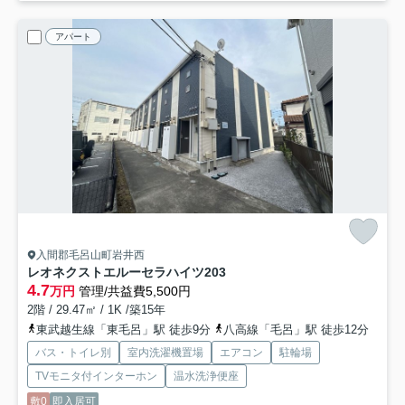
アパート
入間郡毛呂山町岩井西
レオネクストエルーセラハイツ
203
4.7
万円
管理/共益費5,500円
2階 / 29.47㎡ / 1K /築15年
東武越生線「東毛呂」駅 徒歩9分
八高線「毛呂」駅 徒歩12分
バス・トイレ別
室内洗濯機置場
エアコン
駐輪場
TVモニタ付インターホン
温水洗浄便座
敷0
即入居可