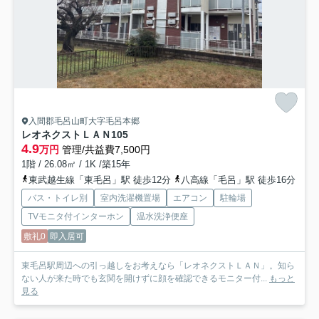
入間郡毛呂山町大字毛呂本郷
レオネクストＬＡＮ
105
4.9
万円
管理/共益費7,500円
1階 / 26.08㎡ / 1K /築15年
東武越生線「東毛呂」駅 徒歩12分
八高線「毛呂」駅 徒歩16分
バス・トイレ別
室内洗濯機置場
エアコン
駐輪場
TVモニタ付インターホン
温水洗浄便座
敷礼0
即入居可
東毛呂駅周辺への引っ越しをお考えなら「レオネクストＬＡＮ」。知ら
ない人が来た時でも玄関を開けずに顔を確認できるモニター付...
もっと
見る