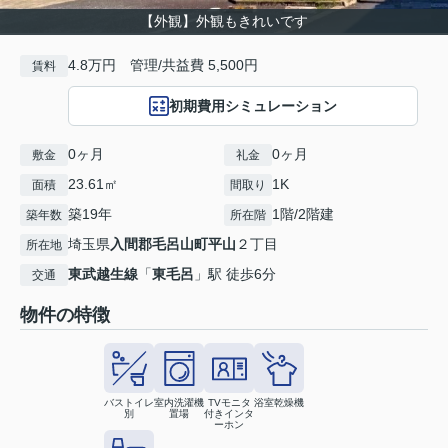
【外観】外観もきれいです
4.8万円 管理/共益費 5,500円
賃料
初期費用シミュレーション
0ヶ月
0ヶ月
敷金
礼金
23.61㎡
1K
面積
間取り
築19年
1階/2階建
築年数
所在階
埼玉県
入間郡毛呂山町
平山
２丁目
所在地
東武越生線
「
東毛呂
」駅 徒歩6分
交通
物件の特徴
バストイレ
室内洗濯機
TVモニタ
浴室乾燥機
別
置場
付きインタ
ーホン