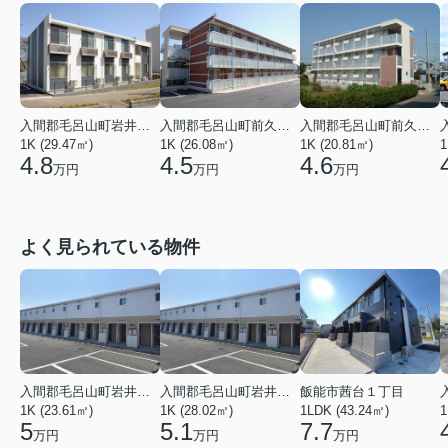
入間郡毛呂山町岩井西２丁目
入間郡毛呂山町前久保南４丁目
入間郡毛呂山町前久保南３丁目
1K (29.47㎡)
1K (26.08㎡)
1K (20.81㎡)
1
4.8
4.5
4.6
万円
万円
万円
よく見られている物件
入間郡毛呂山町岩井東１丁目
入間郡毛呂山町岩井東１丁目
飯能市茜台１丁目
1K (23.61㎡)
1K (28.02㎡)
1
1LDK (43.24㎡)
5
5.1
7.7
万円
万円
万円