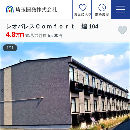
お気に入り
閲覧履歴
レオパレスＣｏｍｆｏｒｔ 煌 104
4.8
万円
管理/共益費 5,500円
1
/
21