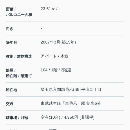
23.61㎡ / -
面積 /
バルコニー面積
-
向き
2007年3月(築19年)
築年月
アパート / 木造
種別 / 建物構造
104 / 1階 / 2階建
部屋 /
所在階 / 階建て
埼玉県
入間郡毛呂山町
平山
２丁目
所在地
東武越生線
「
東毛呂
」駅 徒歩6分
交通
空有(10台) / 4,950円 (非課税)
駐車場 / 月額