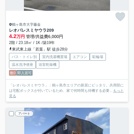
鶴ヶ島市大字藤金
レオパレスミヤウラ
209
4.2
万円
管理/共益費6,000円
2階 / 23.18㎡ / 1K /築19年
東武東上線「若葉」駅 徒歩28分
バス・トイレ別
室内洗濯機置場
エアコン
駐輪場
温水洗浄便座
浴室乾燥機
敷0
即入居可
「レオパレスミヤウラ」：鶴ヶ島市エリアの新居にピッタリ。共用部に
は宅配ボックスが付いているため、家で何時間も待機する必要...
もっと
見る
アパート