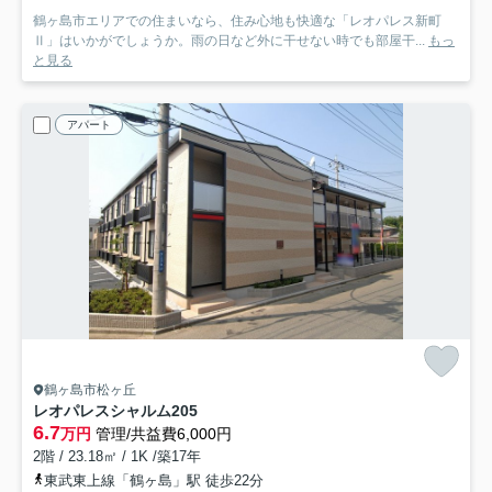
鶴ヶ島市エリアでの住まいなら、住み心地も快適な「レオパレス新町
Ⅱ」はいかがでしょうか。雨の日など外に干せない時でも部屋干...
もっ
と見る
アパート
鶴ヶ島市松ヶ丘
レオパレスシャルム
205
6.7
万円
管理/共益費6,000円
2階 / 23.18㎡ / 1K /築17年
東武東上線「鶴ヶ島」駅 徒歩22分