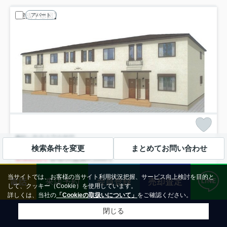
アパート
鶴ヶ島市大字中新田
ラフォンテ
104
検索条件を変更
まとめてお問い合わせ
9.95
万円
管理/共益費4,100円
1階 / 50.53㎡ / 2LDK /予定
当サイトでは、お客様の当サイト利用状況把握、サービス向上検討を目的と
電話
来店予約
会員登録
売却査定
東武越生線「一本松」駅 徒歩5分
して、クッキー（Cookie）を使用しています。
バス・トイレ別
室内洗濯機置場
エアコン
バルコニー
詳しくは、当社の
「Cookieの取扱いについて」
をご確認ください。
フローリング
都市ガス
閉じる
敷0
ペット可
新築