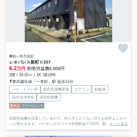
鶴ヶ島市新町
レオパレス新町Ⅱ
207
6.2
万円
管理/共益費6,000円
2階 / 28.02㎡ / 1K /築18年
東武越生線「一本松」駅 徒歩11分
バス・トイレ別
室内洗濯機置場
エアコン
駐輪場
温水洗浄便座
浴室乾燥機
敷礼0
フリーレント
浴室乾燥機を設置しているので、外に干したくない日でも効率よくカラ
ッと乾かせます。パーキングスペース利用料金7700円。新...
もっと見る