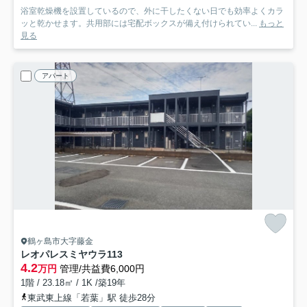
浴室乾燥機を設置しているので、外に干したくない日でも効率よくカラ
ッと乾かせます。共用部には宅配ボックスが備え付けられてい...
もっと
見る
アパート
鶴ヶ島市大字藤金
レオパレスミヤウラ
113
4.2
万円
管理/共益費6,000円
1階 / 23.18㎡ / 1K /築19年
東武東上線「若葉」駅 徒歩28分