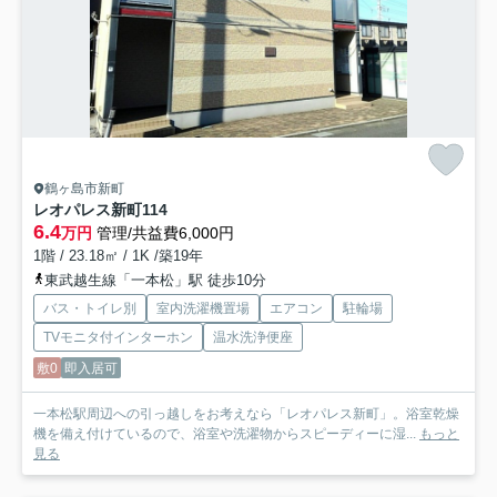
鶴ヶ島市新町
レオパレス新町
114
6.4
万円
管理/共益費6,000円
1階 / 23.18㎡ / 1K /築19年
東武越生線「一本松」駅 徒歩10分
バス・トイレ別
室内洗濯機置場
エアコン
駐輪場
TVモニタ付インターホン
温水洗浄便座
敷0
即入居可
一本松駅周辺への引っ越しをお考えなら「レオパレス新町」。浴室乾燥
機を備え付けているので、浴室や洗濯物からスピーディーに湿...
もっと
見る