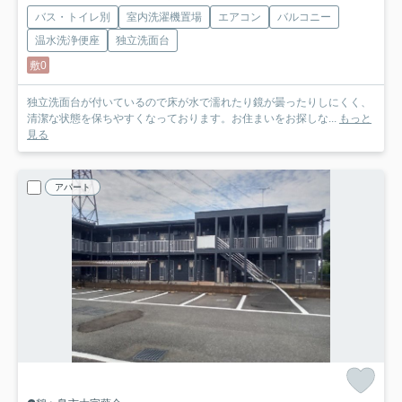
バス・トイレ別
室内洗濯機置場
エアコン
バルコニー
温水洗浄便座
独立洗面台
敷0
独立洗面台が付いているので床が水で濡れたり鏡が曇ったりしにくく、
清潔な状態を保ちやすくなっております。お住まいをお探しな...
もっと
見る
アパート