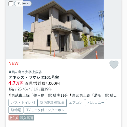
アパート
NEW
鶴ヶ島市大字上広谷
アネシス・ヤマシタ
101号室
4.7
万円
管理/共益費4,000円
1階 / 25.46㎡ / 1K /築19年
東武東上線「鶴ヶ島」駅 徒歩11分
東武東上線「若葉」駅 徒歩19分
バス・トイレ別
室内洗濯機置場
エアコン
バルコニー
駐輪場
TVモニタ付インターホン
敷礼0
即入居可