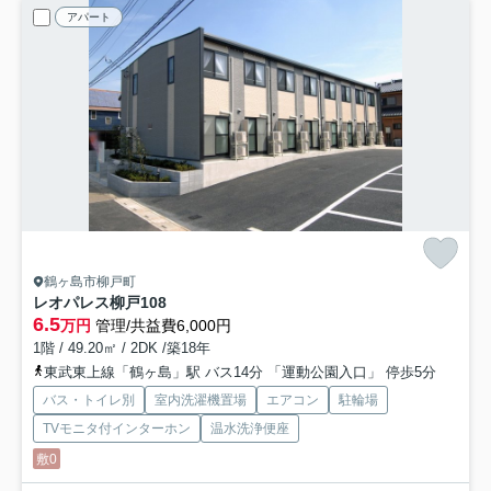
アパート
鶴ヶ島市柳戸町
レオパレス柳戸
108
6.5
万円
管理/共益費6,000円
1階 / 49.20㎡ / 2DK /築18年
東武東上線「鶴ヶ島」駅 バス14分 「運動公園入口」 停歩5分
バス・トイレ別
室内洗濯機置場
エアコン
駐輪場
TVモニタ付インターホン
温水洗浄便座
敷0