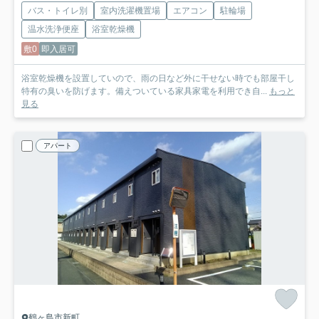
バス・トイレ別
室内洗濯機置場
エアコン
駐輪場
温水洗浄便座
浴室乾燥機
敷0
即入居可
浴室乾燥機を設置していので、雨の日など外に干せない時でも部屋干し
特有の臭いを防げます。備えついている家具家電を利用でき自...
もっと
見る
アパート
鶴ヶ島市新町