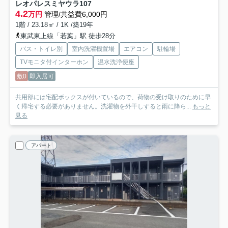
レオパレスミヤウラ
107
4.2
万円
管理/共益費6,000円
1階 / 23.18㎡ / 1K /築19年
東武東上線「若葉」駅 徒歩28分
バス・トイレ別
室内洗濯機置場
エアコン
駐輪場
TVモニタ付インターホン
温水洗浄便座
敷0
即入居可
共用部には宅配ボックスが付いているので、荷物の受け取りのために早
く帰宅する必要がありません。洗濯物を外干しすると雨に降ら...
もっと
見る
アパート