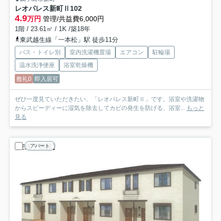
レオパレス新町Ⅱ
102
4.9
万円
管理/共益費6,000円
1階 / 23.61㎡ / 1K /築18年
東武越生線「一本松」駅 徒歩11分
バス・トイレ別
室内洗濯機置場
エアコン
駐輪場
温水洗浄便座
浴室乾燥機
敷礼0
即入居可
ぜひ一度見ていただきたい、「レオパレス新町Ⅱ」です。浴室や洗濯物
からスピーディーに湿気を除去してカビの発生を防げる、浴室...
もっと
見る
アパート