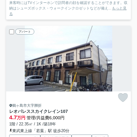
来客時にはTVインターホンで訪問者の顔を確認することができます。収
納はシューズボックス・ウォークインクロゼットなどが備え...
もっと見
る
アパート
鶴ヶ島市大字脚折
レオパレススカイクレイン
107
4.7
万円
管理/共益費6,000円
1階 / 22.35㎡ / 1K /築18年
東武東上線「若葉」駅 徒歩20分