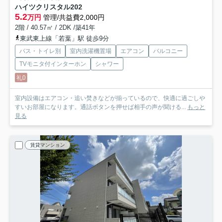
ハイツクリスタル
202
5.2
万円
管理/共益費2,000円
2階 / 40.57㎡ / 2DK /築41年
東武東上線「若葉」駅 徒歩9分
バス・トイレ別
室内洗濯機置場
エアコン
バルコニー
TVモニタ付インターホン
シャワー
礼0
室内設備はエアコン・追い焚きなどが揃っているので、快適に過ごしや
すいお部屋になります。通話ボタンを押せば相手の声が聞ける...
もっと
見る
賃貸マンション