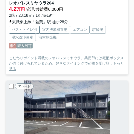
レオパレスミヤウラ
204
4.2
万円
管理/共益費6,000円
2階 / 23.18㎡ / 1K /築19年
東武東上線「若葉」駅 徒歩28分
バス・トイレ別
室内洗濯機置場
エアコン
駐輪場
温水洗浄便座
浴室乾燥機
敷0
即入居可
こだわりポイント満載のレオパレスミヤウラ。共用部には宅配ボックス
が備え付けられているため、好きなタイミングで荷物を受け取...
もっと
見る
アパート