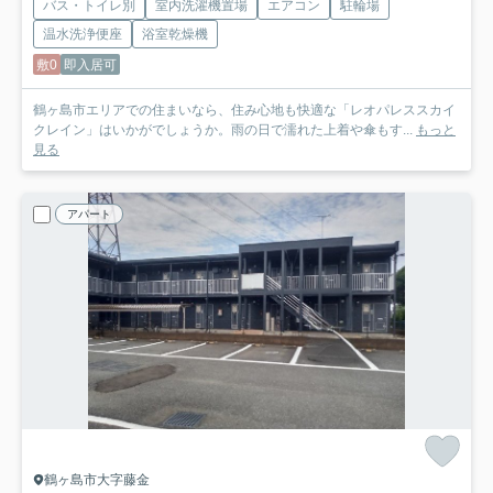
バス・トイレ別
室内洗濯機置場
エアコン
駐輪場
温水洗浄便座
浴室乾燥機
敷0
即入居可
鶴ヶ島市エリアでの住まいなら、住み心地も快適な「レオパレススカイ
クレイン」はいかがでしょうか。雨の日で濡れた上着や傘もす...
もっと
見る
アパート
鶴ヶ島市大字藤金