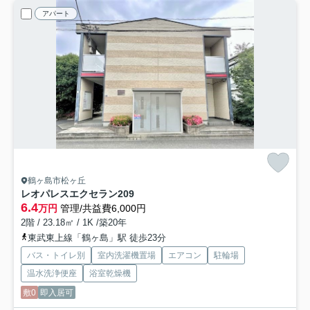
アパート
鶴ヶ島市松ヶ丘
レオパレスエクセラン
209
6.4
万円
管理/共益費6,000円
2階 / 23.18㎡ / 1K /築20年
東武東上線「鶴ヶ島」駅 徒歩23分
バス・トイレ別
室内洗濯機置場
エアコン
駐輪場
温水洗浄便座
浴室乾燥機
敷0
即入居可