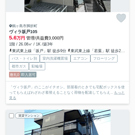
鶴ヶ島市脚折町
ヴィラ坂戸
105
5.6
万円
管理/共益費3,000円
1階 / 26.08㎡ / 1K /築3年
東武東上線「坂戸」駅 徒歩9分
東武東上線「若葉」駅 徒歩26分
バス・トイレ別
室内洗濯機置場
エアコン
フローリング
都市ガス
駐輪場
敷礼0
即入居可
「ヴィラ坂戸」のここがイチオシ。部屋着のときでも宅配ボックスを使
ってもらえばわざわざ着替えることなく荷物を配達してもらえ...
もっと
見る
賃貸マンション