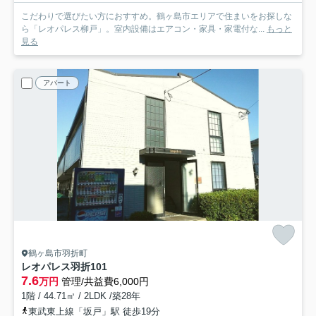
こだわりで選びたい方におすすめ。鶴ヶ島市エリアで住まいをお探しな
ら「レオパレス柳戸」。室内設備はエアコン・家具・家電付な...
もっと
見る
アパート
鶴ヶ島市羽折町
レオパレス羽折
101
7.6
万円
管理/共益費6,000円
1階 / 44.71㎡ / 2LDK /築28年
東武東上線「坂戸」駅 徒歩19分