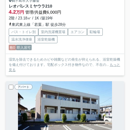
鶴ヶ島市大字藤金
レオパレスミヤウラ
210
4.2
万円
管理/共益費6,000円
2階 / 23.18㎡ / 1K /築19年
東武東上線「若葉」駅 徒歩28分
バス・トイレ別
室内洗濯機置場
エアコン
駐輪場
温水洗浄便座
浴室乾燥機
敷0
即入居可
湿気を除去できるためカビや雑菌などの発生が抑えられる、浴室乾燥機
を備え付けております。宅配ボックス付き物件なので、不在の...
もっと
見る
アパート