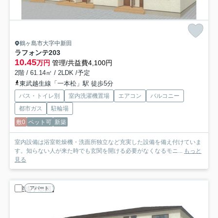
鶴ヶ島市大字中新田
ラフォンテ
203
10.45
万円
管理/共益費4,100円
2階 / 61.14㎡ / 2LDK /予定
東武越生線「一本松」駅 徒歩5分
バス・トイレ別
室内洗濯機置場
エアコン
バルコニー
都市ガス
駐輪場
敷0
ペット可
新築
室内設備は浴室乾燥機・洗面所独立など充実した設備を備え付けていま
す。知らない人が来た時でも玄関を開ける必要がなくなるモニ...
もっと
見る
アパート