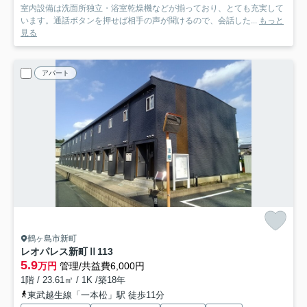
室内設備は洗面所独立・浴室乾燥機などが揃っており、とても充実して
います。通話ボタンを押せば相手の声が聞けるので、会話した...
もっと
見る
アパート
鶴ヶ島市新町
レオパレス新町Ⅱ
113
5.9
万円
管理/共益費6,000円
1階 / 23.61㎡ / 1K /築18年
東武越生線「一本松」駅 徒歩11分