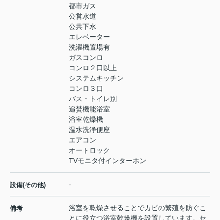
都市ガス
公営水道
公共下水
エレベーター
洗濯機置場有
ガスコンロ
コンロ２口以上
システムキッチン
コンロ３口
バス・トイレ別
追焚機能浴室
浴室乾燥機
温水洗浄便座
エアコン
オートロック
TVモニタ付インターホン
-
設備(その他)
浴室を乾燥させることでカビの繁殖を防ぐこ
備考
とに役立つ浴室乾燥機を設置しています。セ