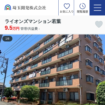
お気に入り
閲覧履歴
ライオンズマンション若葉
9.5
万円
管理/共益費 -
1
/
8