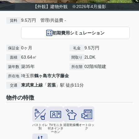
【外観】建物外観 ※2026年4月撮影
9.5万円 管理/共益費 -
賃料
初期費用シミュレーション
0ヶ月
9.5万円
保証金
礼金
63.64㎡
2LDK
面積
間取り
築35年
02階/6階建
築年数
所在階
埼玉県
鶴ヶ島市
大字藤金
所在地
東武東上線
「
若葉
」駅 徒歩11分
交通
物件の特徴
バストイレ
TVモニタ
浴室乾燥機
オートロッ
別
付きインタ
ク
ーホン