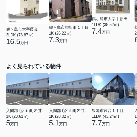
鶴ヶ島市大字中新田
1LDK (38.52㎡)
鶴ヶ島市脚折町１丁目
7.4
鶴ヶ島市大字藤金
万円
1K (26.22㎡)
2
3LDK (78.87㎡)
7.3
16.5
万円
万円
よく見られている物件
入間郡毛呂山町岩井東１丁目
入間郡毛呂山町岩井東１丁目
飯能市茜台１丁目
1K (23.61㎡)
1K (28.02㎡)
1
1LDK (43.24㎡)
5
5.1
7.7
万円
万円
万円