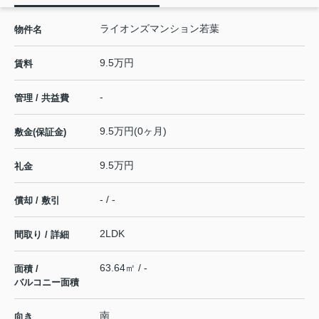
ライオンズマンション若葉
物件名
9.5万円
賃料
-
管理 / 共益費
9.5万円(0ヶ月)
敷金(保証金)
9.5万円
礼金
- / -
償却 / 敷引
2LDK
間取り / 詳細
63.64㎡ / -
面積 /
バルコニー面積
南
向き