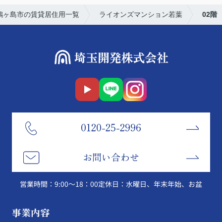
鶴ヶ島市の賃貸居住用一覧
ライオンズマンション若葉
02階
0120-25-2996
お問い合わせ
営業時間：9:00～18：00
定休日：水曜日、年末年始、お盆
事業内容