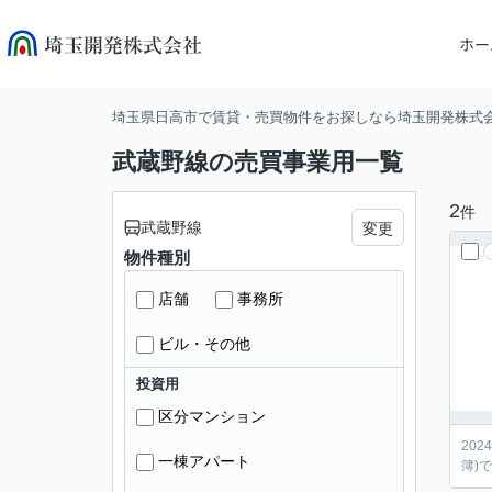
ホー
埼玉県日高市で賃貸・売買物件をお探しなら埼玉開発株式
武蔵野線の売買事業用一覧
2
件
武蔵野線
変更
物件種別
店舗
事務所
ビル・その他
投資用
区分マンション
20
一棟アパート
簿)