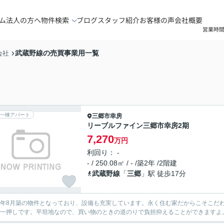
ム
法人の方へ
物件検索
ブログ
スタッフ紹介
お客様の声
会社概要
営業時間
武蔵野線の売買事業用一覧
会社
一棟アパート
三郷市
幸房
リーブルファイン三郷市幸房2期
7,270
万円
利回り： -
- / 250.08㎡ / - /築2年 /2階建
武蔵野線
「
三郷
」駅 徒歩17分
24年8月築の物件となっており、設備も充実しています。永く住む家だからこそこだわり抜
で一押しです。平坦地なので、買い物のときの道のりで負担抑えることができますよ