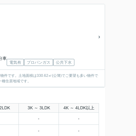
分車
電気有
プロパンガス
公共下水
件です。土地面積は330.62㎡(公簿)でご要望も多い物件で
第一種住居地域です。
2LDK
3K ～ 3LDK
4K ～ 4LDK以上
-
-
-
-