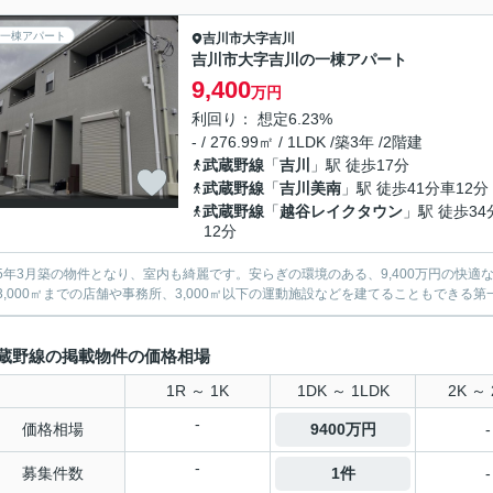
一棟アパート
吉川市
大字吉川
吉川市大字吉川の一棟アパート
9,400
万円
利回り： 想定6.23%
- / 276.99㎡ / 1LDK /築3年 /2階建
武蔵野線
「
吉川
」駅 徒歩17分
武蔵野線
「
吉川美南
」駅 徒歩41分車12分
武蔵野線
「
越谷レイクタウン
」駅 徒歩34
12分
5年3月築の物件となり、室内も綺麗です。安らぎの環境のある、9,400万円の快適な物
3,000㎡までの店舗や事務所、3,000㎡以下の運動施設などを建てることもできる
蔵野線の掲載物件の価格相場
1R ～ 1K
1DK ～ 1LDK
2K ～ 
-
価格相場
9400万円
-
-
募集件数
1件
-