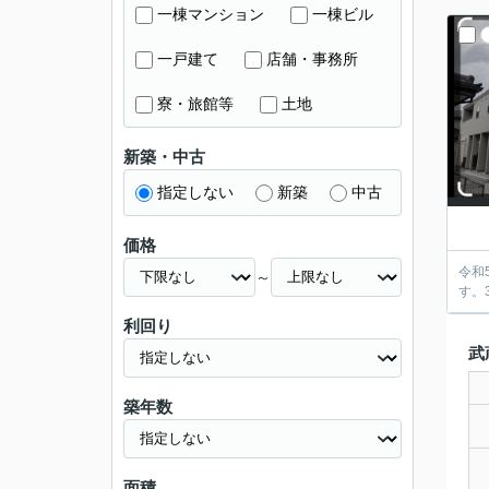
一棟マンション
一棟ビル
一戸建て
店舗・事務所
寮・旅館等
土地
新築・中古
指定しない
新築
中古
価格
令和
～
す。
利回り
武
築年数
面積