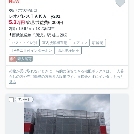
NEW
所沢市大字山口
レオパレスＴＡＫＡ γ
201
5.3
万円
管理/共益費6,000円
2階 / 19.87㎡ / 1K /築20年
西武池袋線「所沢」駅 徒歩29分
バス・トイレ別
室内洗濯機置場
エアコン
駐輪場
TVモニタ付インターホン
温水洗浄便座
敷0
即入居可
荷物が受け取れないときに一時的に保管できる宅配ボックスは、一人暮
らしの方や在宅勤務の方向きの設備です。直接会わずにインタ...
もっと
見る
アパート