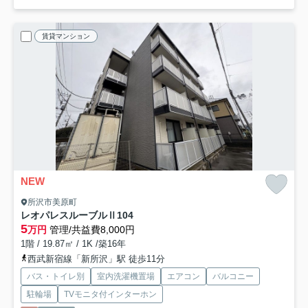
賃貸マンション
NEW
所沢市美原町
レオパレスルーブルⅡ
104
5
万円
管理/共益費8,000円
1階 / 19.87㎡ / 1K /築16年
西武新宿線「新所沢」駅 徒歩11分
バス・トイレ別
室内洗濯機置場
エアコン
バルコニー
駐輪場
TVモニタ付インターホン