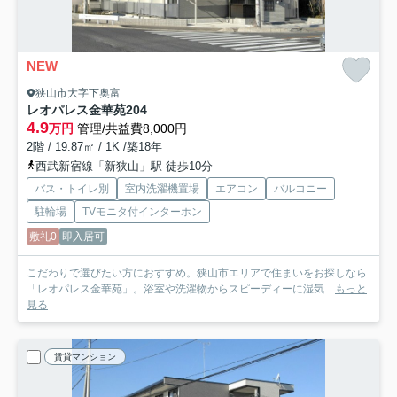
NEW
狭山市大字下奥富
レオパレス金華苑
204
4.9
万円
管理/共益費8,000円
2階 / 19.87㎡ / 1K /築18年
西武新宿線「新狭山」駅 徒歩10分
バス・トイレ別
室内洗濯機置場
エアコン
バルコニー
駐輪場
TVモニタ付インターホン
敷礼0
即入居可
こだわりで選びたい方におすすめ。狭山市エリアで住まいをお探しなら
「レオパレス金華苑」。浴室や洗濯物からスピーディーに湿気...
もっと
見る
賃貸マンション