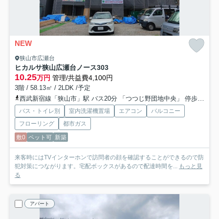
NEW
狭山市広瀬台
ヒカルサ狭山広瀬台ノース
303
10.25
万円
管理/共益費4,100円
3階 / 58.13㎡ / 2LDK /予定
西武新宿線「狭山市」駅 バス20分 「つつじ野団地中央」 停歩11分
バス・トイレ別
室内洗濯機置場
エアコン
バルコニー
フローリング
都市ガス
敷0
ペット可
新築
来客時にはTVインターホンで訪問者の顔を確認することができるので防
犯対策につながります。宅配ボックスがあるので配達時間を...
もっと見
る
アパート