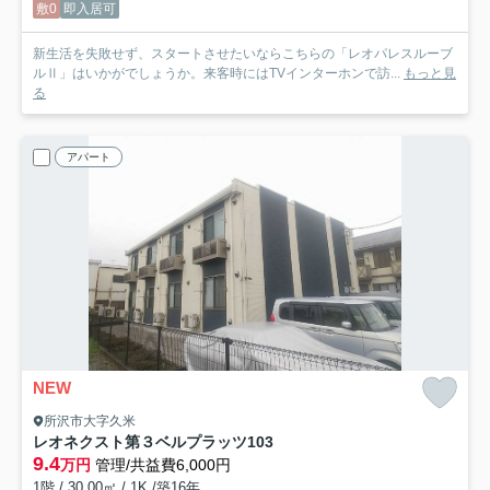
敷0
即入居可
新生活を失敗せず、スタートさせたいならこちらの「レオパレスルーブ
ルⅡ」はいかがでしょうか。来客時にはTVインターホンで訪...
もっと見
る
アパート
NEW
所沢市大字久米
レオネクスト第３ベルプラッツ
103
9.4
万円
管理/共益費6,000円
1階 / 30.00㎡ / 1K /築16年