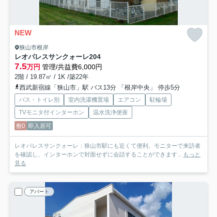
NEW
狭山市根岸
レオパレスサンクォーレ
204
7.5
万円
管理/共益費6,000円
2階 / 19.87㎡ / 1K /築22年
西武新宿線「狭山市」駅 バス13分 「根岸中央」 停歩5分
バス・トイレ別
室内洗濯機置場
エアコン
駐輪場
TVモニタ付インターホン
温水洗浄便座
敷0
即入居可
レオパレスサンクォーレ：狭山市駅にも近くて便利。モニターで来訪者
を確認し、インターホンで対面せずに会話することができます...
もっと
見る
アパート