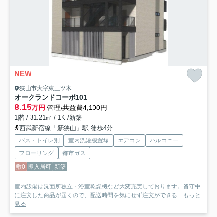
NEW
狭山市大字東三ツ木
オークランドコーポ
101
8.15
万円
管理/共益費4,100円
1階 / 31.21㎡ / 1K /新築
西武新宿線「新狭山」駅 徒歩4分
バス・トイレ別
室内洗濯機置場
エアコン
バルコニー
フローリング
都市ガス
敷0
即入居可
新築
室内設備は洗面所独立・浴室乾燥機など大変充実しております。留守中
に注文した商品が届くので、配送時間を気にせず注文ができる...
もっと
見る