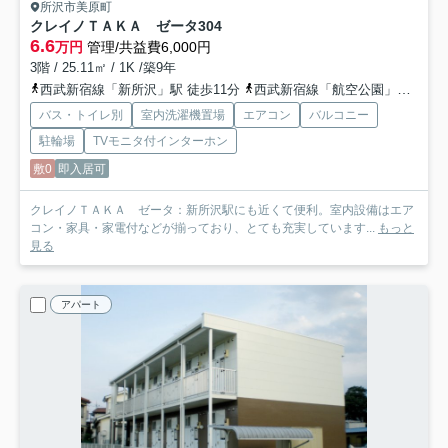
所沢市美原町
クレイノＴＡＫＡ ゼータ
304
6.6
万円
管理/共益費6,000円
3階 / 25.11㎡ / 1K /築9年
西武新宿線「新所沢」駅 徒歩11分
西武新宿線「航空公園」駅 徒歩22分
バス・トイレ別
室内洗濯機置場
エアコン
バルコニー
駐輪場
TVモニタ付インターホン
敷0
即入居可
クレイノＴＡＫＡ ゼータ：新所沢駅にも近くて便利。室内設備はエア
コン・家具・家電付などが揃っており、とても充実しています...
もっと
見る
アパート