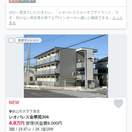
敷礼0
即入居可
ぜひ一度見ていただきたい、「レオパレスクルーオブアイランド」で
す。知らない来訪者が来てもTVインターホン越しに確認できる...
もっと
見る
賃貸マンション
NEW
狭山市大字下奥富
レオパレス金華苑
306
4.8
万円
管理/共益費8,000円
3階 / 19.87㎡ / 1K /築18年