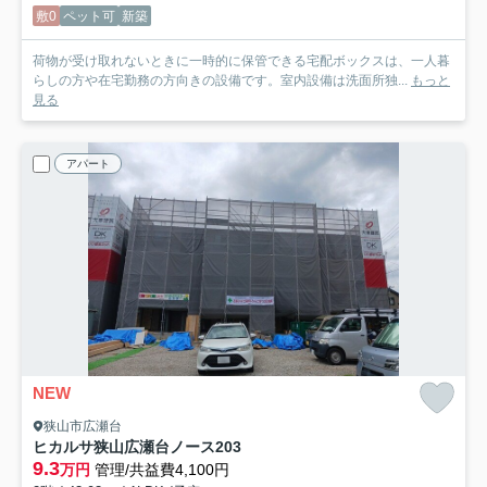
敷0
ペット可
新築
荷物が受け取れないときに一時的に保管できる宅配ボックスは、一人暮
らしの方や在宅勤務の方向きの設備です。室内設備は洗面所独...
もっと
見る
アパート
NEW
狭山市広瀬台
ヒカルサ狭山広瀬台ノース
203
9.3
万円
管理/共益費4,100円