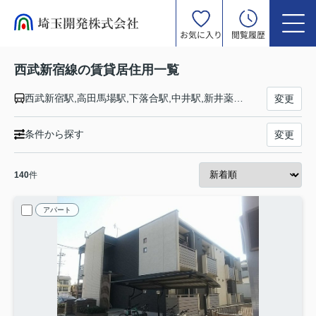
お気に入り
閲覧履歴
西武新宿線の賃貸居住用一覧
西武新宿駅,高田馬場駅,下落合駅,中井駅,新井薬師前駅,沼袋駅,野方駅,都立家政駅,鷺ノ宮駅,下井草駅,井荻駅,上井草駅,上石神井駅,武蔵関駅,東伏見駅,西武柳沢駅,田無駅,花小金井駅,小平駅,久米川駅,東村山駅,西武園駅,所沢駅,航空公園駅,新所沢駅,入曽駅,狭山市駅,新狭山駅,南大塚駅,本川越駅
変更
条件から探す
変更
140
件
アパート