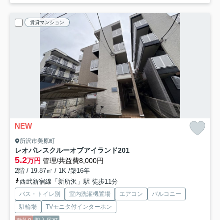
賃貸マンション
NEW
所沢市美原町
レオパレスクルーオブアイランド
201
5.2
万円
管理/共益費8,000円
2階 / 19.87㎡ / 1K /築16年
西武新宿線「新所沢」駅 徒歩11分
バス・トイレ別
室内洗濯機置場
エアコン
バルコニー
駐輪場
TVモニタ付インターホン