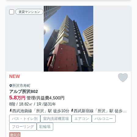
賃貸マンション
NEW
所沢市寿町
アルプ所沢
802
5.8
万円
管理/共益費4,500円
8階 / 18.82㎡ / 1R /築31年
西武池袋線「所沢」駅 徒歩10分
西武新宿線「所沢」駅 徒歩10分
バス・トイレ別
室内洗濯機置場
エアコン
バルコニー
フローリング
駐輪場
敷礼0