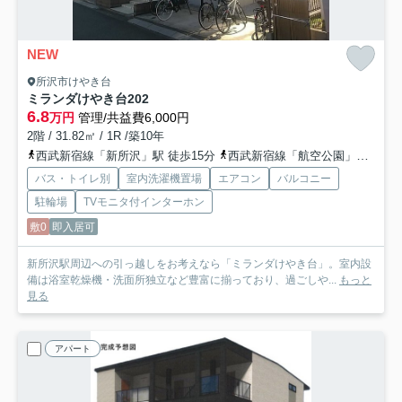
NEW
所沢市けやき台
ミランダけやき台
202
6.8
万円
管理/共益費6,000円
2階 / 31.82㎡ / 1R /築10年
西武新宿線「新所沢」駅 徒歩15分
西武新宿線「航空公園」駅 徒歩16分
バス・トイレ別
室内洗濯機置場
エアコン
バルコニー
駐輪場
TVモニタ付インターホン
敷0
即入居可
新所沢駅周辺への引っ越しをお考えなら「ミランダけやき台」。室内設
備は浴室乾燥機・洗面所独立など豊富に揃っており、過ごしや...
もっと
見る
アパート