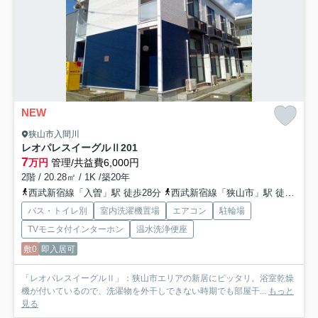
NEW
狭山市入間川
レオパレスイーグルⅡ
201
7
万円
管理/共益費6,000円
2階 / 20.28㎡ / 1K /築20年
西武新宿線「入曽」駅 徒歩28分
西武新宿線「狭山市」駅 徒歩31分
バス・トイレ別
室内洗濯機置場
エアコン
駐輪場
TVモニタ付インターホン
温水洗浄便座
敷0
即入居可
「レオパレスイーグルⅡ」：狭山市エリアの新居にピッタリ。浴室乾燥
機が付いているので、洗濯物を外干しできない時期でも部屋干...
もっと
見る