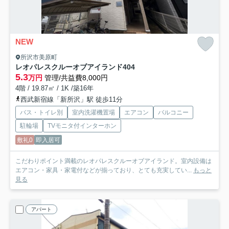
NEW
所沢市美原町
レオパレスクルーオブアイランド
404
5.3
万円
管理/共益費8,000円
4階 / 19.87㎡ / 1K /築16年
西武新宿線「新所沢」駅 徒歩11分
バス・トイレ別
室内洗濯機置場
エアコン
バルコニー
駐輪場
TVモニタ付インターホン
敷礼0
即入居可
こだわりポイント満載のレオパレスクルーオブアイランド。室内設備は
エアコン・家具・家電付などが揃っており、とても充実してい...
もっと
見る
アパート