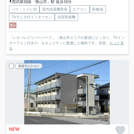
西武新宿線「狭山市」駅 徒歩16分
バス・トイレ別
室内洗濯機置場
エアコン
駐輪場
TVモニタ付インターホン
浴室乾燥機
敷0
「レオパレスリバーパーク」：狭山市エリアの新居にピッタリ。TVイン
ターフォン付きの、セキュリティに配慮した物件です。浴室...
もっと見
る
賃貸マンション
NEW