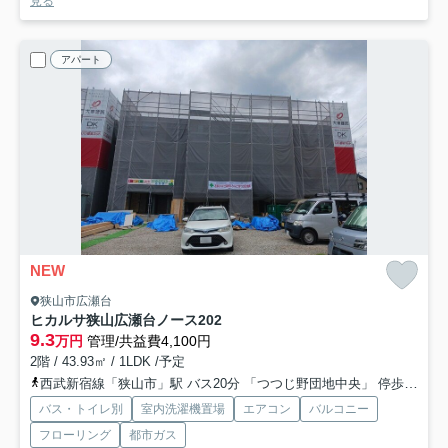
見る
アパート
NEW
狭山市広瀬台
ヒカルサ狭山広瀬台ノース
202
9.3
万円
管理/共益費4,100円
2階 / 43.93㎡ / 1LDK /予定
西武新宿線「狭山市」駅 バス20分 「つつじ野団地中央」 停歩11分
バス・トイレ別
室内洗濯機置場
エアコン
バルコニー
フローリング
都市ガス