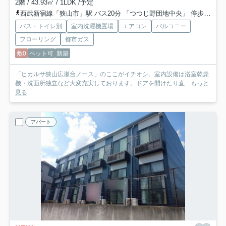
2階 / 43.93㎡ / 1LDK /予定
西武新宿線「狭山市」駅 バス20分 「つつじ野団地中央」 停歩11分
バス・トイレ別
室内洗濯機置場
エアコン
バルコニー
フローリング
都市ガス
敷0
ペット可
新築
「ヒカルサ狭山広瀬台ノース」のここがイチオシ。室内設備は浴室乾燥
機・洗面所独立など大変充実しております。ドアを開けたり直...
もっと
見る
アパート