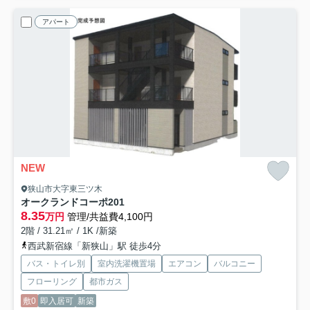
アパート
NEW
狭山市大字東三ツ木
オークランドコーポ
201
8.35
万円
管理/共益費4,100円
2階 / 31.21㎡ / 1K /新築
西武新宿線「新狭山」駅 徒歩4分
バス・トイレ別
室内洗濯機置場
エアコン
バルコニー
フローリング
都市ガス
敷0
即入居可
新築