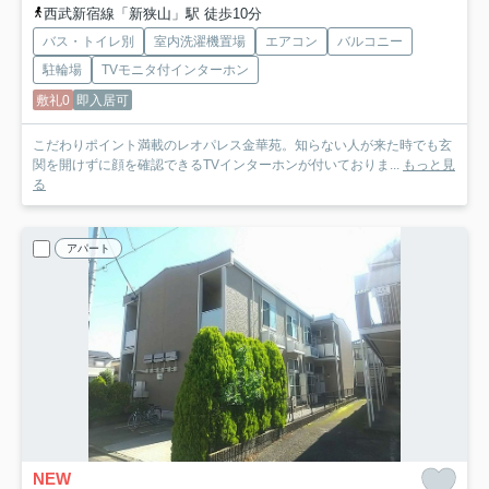
西武新宿線「新狭山」駅 徒歩10分
バス・トイレ別
室内洗濯機置場
エアコン
バルコニー
駐輪場
TVモニタ付インターホン
敷礼0
即入居可
こだわりポイント満載のレオパレス金華苑。知らない人が来た時でも玄
関を開けずに顔を確認できるTVインターホンが付いておりま...
もっと見
る
アパート
NEW