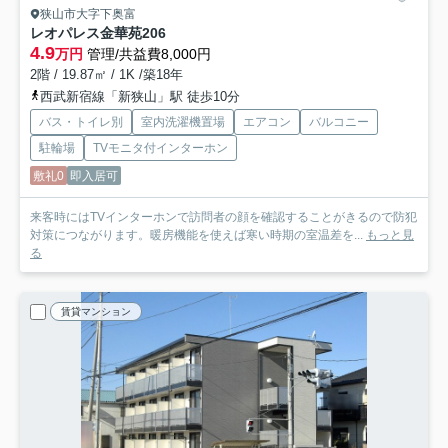
狭山市大字下奥富
レオパレス金華苑
206
4.9
万円
管理/共益費8,000円
2階 / 19.87㎡ / 1K /築18年
西武新宿線「新狭山」駅 徒歩10分
バス・トイレ別
室内洗濯機置場
エアコン
バルコニー
駐輪場
TVモニタ付インターホン
敷礼0
即入居可
来客時にはTVインターホンで訪問者の顔を確認することがきるので防犯
対策につながります。暖房機能を使えば寒い時期の室温差を...
もっと見
る
賃貸マンション