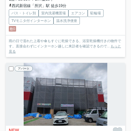
西武新宿線「所沢」駅 徒歩19分
バス・トイレ別
室内洗濯機置場
エアコン
駐輪場
TVモニタ付インターホン
温水洗浄便座
敷0
雨の日で濡れた上着や傘もすぐに乾燥できる、浴室乾燥機付きの物件で
す。直接会わずにインターホン越しに来訪者を確認できるので...
もっと
見る
アパート
NEW