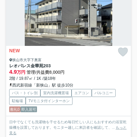
NEW
狭山市大字下奥富
レオパレス金華苑
203
4.9
万円
管理/共益費8,000円
2階 / 19.87㎡ / 1K /築18年
西武新宿線「新狭山」駅 徒歩10分
バス・トイレ別
室内洗濯機置場
エアコン
バルコニー
駐輪場
TVモニタ付インターホン
敷礼0
即入居可
日中でなくても洗濯物を干せるため毎日忙しい人にもおすすめの浴室乾
燥機を設置しております。モニター越しに来訪者を確認して、...
もっと
見る