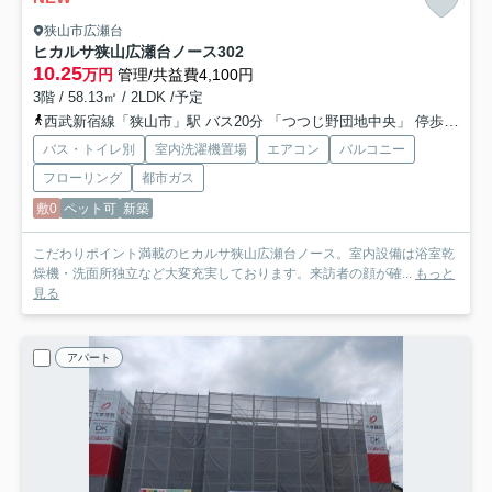
狭山市広瀬台
ヒカルサ狭山広瀬台ノース
302
10.25
万円
管理/共益費4,100円
3階 / 58.13㎡ / 2LDK /予定
西武新宿線「狭山市」駅 バス20分 「つつじ野団地中央」 停歩11分
バス・トイレ別
室内洗濯機置場
エアコン
バルコニー
フローリング
都市ガス
敷0
ペット可
新築
こだわりポイント満載のヒカルサ狭山広瀬台ノース。室内設備は浴室乾
燥機・洗面所独立など大変充実しております。来訪者の顔が確...
もっと
見る
アパート