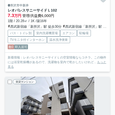
所沢市中新井
レオパレスサニーサイドＬ
102
7.3
万円
管理/共益費6,000円
1階 / 20.28㎡ / 1K /築16年
西武新宿線「新所沢」駅 徒歩30分
西武新宿線「新所沢」駅 バス15分 「ニュータウン西」 停歩2分
バス・トイレ別
室内洗濯機置場
エアコン
駐輪場
TVモニタ付インターホン
温水洗浄便座
敷0
即入居可
新着情報：レオパレスサニーサイドＬの空室情報ならコチラ。この物件
には浴室乾燥機があるので、洗濯物を室内で乾かしたいけれど...
もっと
見る
賃貸マンション