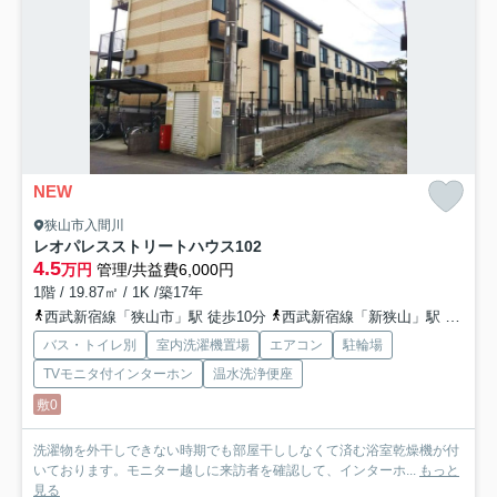
NEW
狭山市入間川
レオパレスストリートハウス
102
4.5
万円
管理/共益費6,000円
1階 / 19.87㎡ / 1K /築17年
西武新宿線「狭山市」駅 徒歩10分
西武新宿線「新狭山」駅 徒歩32分
バス・トイレ別
室内洗濯機置場
エアコン
駐輪場
TVモニタ付インターホン
温水洗浄便座
敷0
洗濯物を外干しできない時期でも部屋干ししなくて済む浴室乾燥機が付
いております。モニター越しに来訪者を確認して、インターホ...
もっと
見る