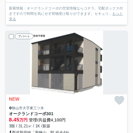
新着情報：オークランドコーポの空室情報ならコチラ。宅配ボックス付
きですので時間を気にせず荷物受け取りができます。セキュリ...
もっと
見る
アパート
NEW
狭山市大字東三ツ木
オークランドコーポ
301
8.45
万円
管理/共益費4,100円
3階 / 31.21㎡ / 1K /新築
西武新宿線「新狭山」駅 徒歩4分