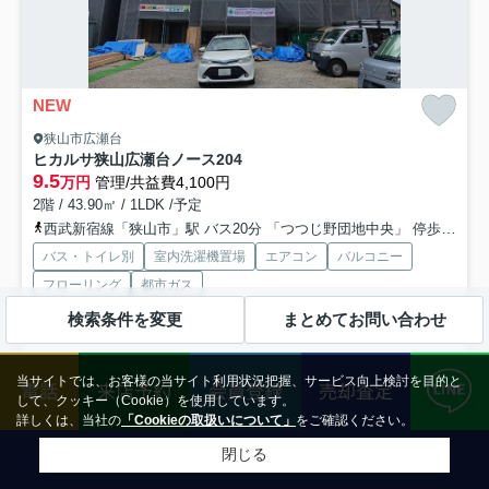
NEW
狭山市広瀬台
ヒカルサ狭山広瀬台ノース
204
9.5
万円
管理/共益費4,100円
2階 / 43.90㎡ / 1LDK /予定
西武新宿線「狭山市」駅 バス20分 「つつじ野団地中央」 停歩11分
バス・トイレ別
室内洗濯機置場
エアコン
バルコニー
フローリング
都市ガス
敷0
ペット可
新築
検索条件を変更
まとめてお問い合わせ
仕事中や入浴中など手が離せないときでも、宅配ボックスを利用すれば
配達時間を気にせずに生活することができます。通話ボタンを...
もっと
当サイトでは、お客様の当サイト利用状況把握、サービス向上検討を目的と
電話
来店予約
会員登録
売却査定
見る
して、クッキー（Cookie）を使用しています。
詳しくは、当社の
「Cookieの取扱いについて」
をご確認ください。
閉じる
アパート