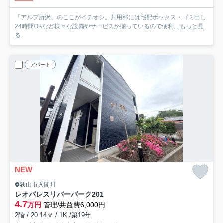
「アルプ所沢」のここがイチオシ。共用部には宅配ボックス・ゴミ出し
24時間OKなど様々な設備やサービスが揃っているので便利...
もっと見
る
アパート
NEW
狭山市入間川
レオパレスリバーパーク
201
4.7
万円
管理/共益費6,000円
2階 / 20.14㎡ / 1K /築19年