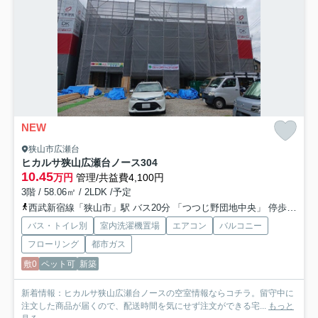
NEW
狭山市広瀬台
ヒカルサ狭山広瀬台ノース
304
10.45
万円
管理/共益費4,100円
3階 / 58.06㎡ / 2LDK /予定
西武新宿線「狭山市」駅 バス20分 「つつじ野団地中央」 停歩11分
バス・トイレ別
室内洗濯機置場
エアコン
バルコニー
フローリング
都市ガス
敷0
ペット可
新築
新着情報：ヒカルサ狭山広瀬台ノースの空室情報ならコチラ。留守中に
注文した商品が届くので、配送時間を気にせず注文ができる宅...
もっと