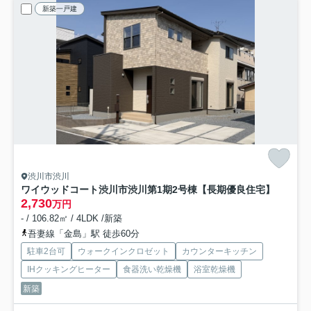
新築一戸建
渋川市渋川
ワイウッドコート渋川市渋川第1期
2号棟【長期優良住宅】
2,730
万円
- / 106.82㎡ / 4LDK /新築
吾妻線「金島」駅 徒歩60分
駐車2台可
ウォークインクロゼット
カウンターキッチン
IHクッキングヒーター
食器洗い乾燥機
浴室乾燥機
新築