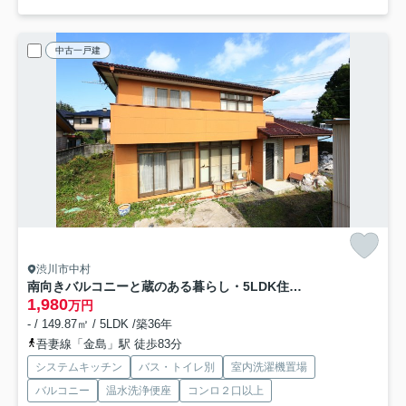
中古一戸建
渋川市中村
南向きバルコニーと蔵のある暮らし・5LDK住宅｜渋川市中村
1,980
万円
- / 149.87㎡ / 5LDK /築36年
吾妻線「金島」駅 徒歩83分
システムキッチン
バス・トイレ別
室内洗濯機置場
バルコニー
温水洗浄便座
コンロ２口以上