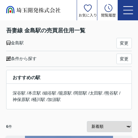
お気に入り
閲覧履歴
吾妻線 金島駅の売買居住用一覧
金島駅
変更
条件から探す
変更
おすすめの駅
深谷駅
/
本庄駅
/
細谷駅
/
籠原駅
/
岡部駅
/
太田駅
/
熊谷駅
/
神保原駅
/
桶川駅
/
加須駅
6
件