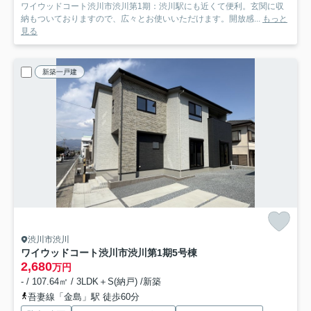
ワイウッドコート渋川市渋川第1期：渋川駅にも近くて便利。玄関に収
納もついておりますので、広々とお使いいただけます。開放感...
もっと
見る
新築一戸建
渋川市渋川
ワイウッドコート渋川市渋川第1期
5号棟
2,680
万円
- / 107.64㎡ / 3LDK＋S(納戸) /新築
吾妻線「金島」駅 徒歩60分