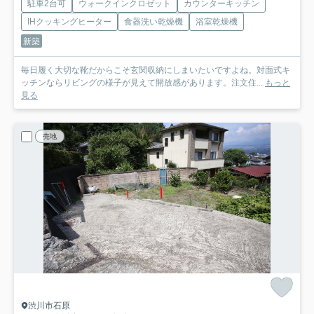
駐車2台可
ウォークインクロゼット
カウンターキッチン
IHクッキングヒーター
食器洗い乾燥機
浴室乾燥機
新築
毎日履く大切な靴だからこそ玄関収納にしまいたいですよね。対面式キ
ッチンならリビングの様子が見えて開放感があります。注文住...
もっと
見る
売地
渋川市石原