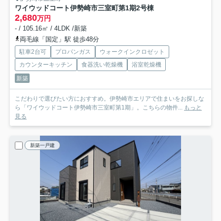
ワイウッドコート伊勢崎市三室町第1期
2号棟
2,680
万円
- / 105.16㎡ / 4LDK /新築
両毛線「国定」駅 徒歩48分
駐車2台可
プロパンガス
ウォークインクロゼット
カウンターキッチン
食器洗い乾燥機
浴室乾燥機
新築
こだわりで選びたい方におすすめ。伊勢崎市エリアで住まいをお探しな
ら「ワイウッドコート伊勢崎市三室町第1期」。こちらの物件...
もっと
見る
新築一戸建