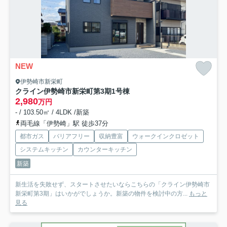
NEW
伊勢崎市新栄町
クライン伊勢崎市新栄町第3期
1号棟
2,980
万円
- / 103.50㎡ / 4LDK /新築
両毛線「伊勢崎」駅 徒歩37分
都市ガス
バリアフリー
収納豊富
ウォークインクロゼット
システムキッチン
カウンターキッチン
新築
新生活を失敗せず、スタートさせたいならこちらの「クライン伊勢崎市
新栄町第3期」はいかがでしょうか。新築の物件を検討中の方...
もっと
見る