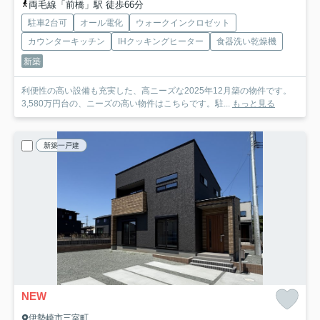
両毛線「前橋」駅 徒歩66分
駐車2台可
オール電化
ウォークインクロゼット
カウンターキッチン
IHクッキングヒーター
食器洗い乾燥機
新築
利便性の高い設備も充実した、高ニーズな2025年12月築の物件です。
3,580万円台の、ニーズの高い物件はこちらです。駐...
もっと見る
新築一戸建
NEW
伊勢崎市三室町