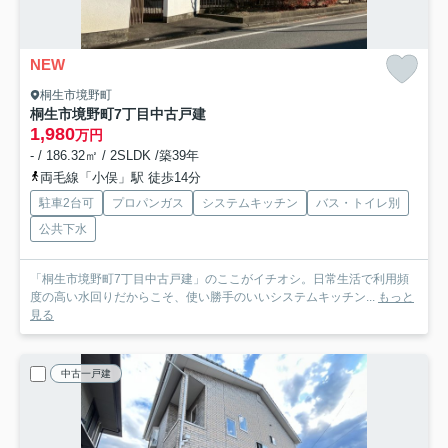
NEW
桐生市境野町
桐生市境野町7丁目中古戸建
1,980
万円
- / 186.32㎡ / 2SLDK /築39年
両毛線「小俣」駅 徒歩14分
駐車2台可
プロパンガス
システムキッチン
バス・トイレ別
公共下水
「桐生市境野町7丁目中古戸建」のここがイチオシ。日常生活で利用頻
度の高い水回りだからこそ、使い勝手のいいシステムキッチン...
もっと
見る
中古一戸建