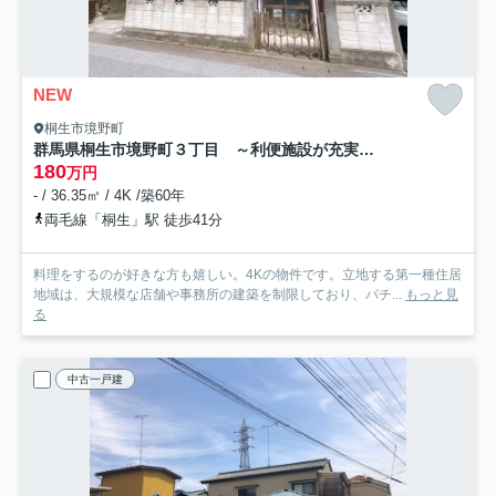
NEW
桐生市境野町
群馬県桐生市境野町３丁目 ～利便施設が充実！水と緑に恵まれた、穏やかな平坦地の住宅街。～
180
万円
- / 36.35㎡ / 4K /築60年
両毛線「桐生」駅 徒歩41分
料理をするのが好きな方も嬉しい。4Kの物件です。立地する第一種住居
地域は、大規模な店舗や事務所の建築を制限しており、パチ...
もっと見
る
中古一戸建