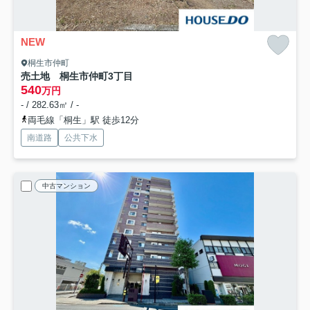
NEW
桐生市仲町
売土地 桐生市仲町3丁目
540
万円
- / 282.63㎡ / -
両毛線「桐生」駅 徒歩12分
南道路
公共下水
中古マンション