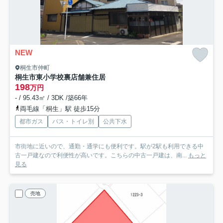
NEW
桐生市仲町
桐生市東小学校裏店舗兼住居
198
万円
- / 95.43㎡ / 3DK /築66年
両毛線「桐生」駅 徒歩15分
都市ガス
バス・トイレ別
公共下水
市街地に近いので、通勤・通学にも便利です。駅が2駅も利用できる中
古一戸建なので利便性が高いです。こちらの中古一戸建は、南...
もっと
見る
売地