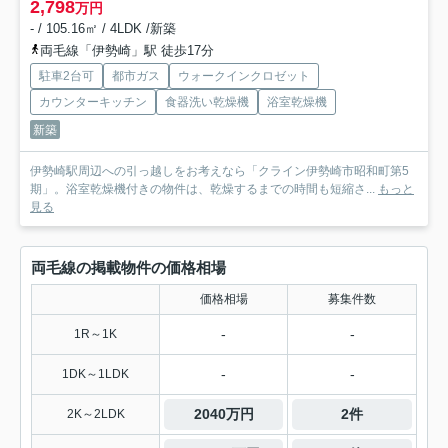
2,798
万円
- / 105.16㎡ / 4LDK /新築
両毛線「伊勢崎」駅 徒歩17分
駐車2台可
都市ガス
ウォークインクロゼット
カウンターキッチン
食器洗い乾燥機
浴室乾燥機
新築
伊勢崎駅周辺への引っ越しをお考えなら「クライン伊勢崎市昭和町第5
期」。浴室乾燥機付きの物件は、乾燥するまでの時間も短縮さ...
もっと
見る
両毛線の掲載物件の価格相場
価格相場
募集件数
-
-
1R～1K
-
-
1DK～1LDK
2040万円
2件
2K～2LDK