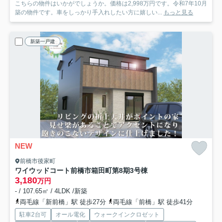
こちらの物件はいかがでしょうか。価格は2,998万円です。令和7年10月
築の物件です。車をしっかり手入れしたい方に嬉しい...
もっと見る
新築一戸建
NEW
前橋市後家町
ワイウッドコート前橋市箱田町第8期
3号棟
3,180
万円
- / 107.65㎡ / 4LDK /新築
両毛線「新前橋」駅 徒歩27分
両毛線「前橋」駅 徒歩41分
駐車2台可
オール電化
ウォークインクロゼット