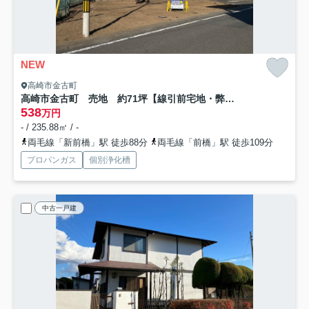
NEW
高崎市金古町
高崎市金古町 売地 約71坪【線引前宅地・弊社売主】
538
万円
- / 235.88㎡ / -
両毛線「新前橋」駅 徒歩88分
両毛線「前橋」駅 徒歩109分
プロパンガス
個別浄化槽
中古一戸建