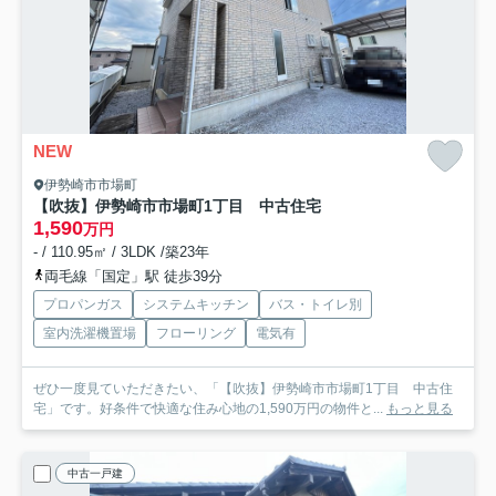
NEW
伊勢崎市市場町
【吹抜】伊勢崎市市場町1丁目 中古住宅
1,590
万円
- / 110.95㎡ / 3LDK /築23年
両毛線「国定」駅 徒歩39分
プロパンガス
システムキッチン
バス・トイレ別
室内洗濯機置場
フローリング
電気有
ぜひ一度見ていただきたい、「【吹抜】伊勢崎市市場町1丁目 中古住
宅」です。好条件で快適な住み心地の1,590万円の物件と...
もっと見る
中古一戸建