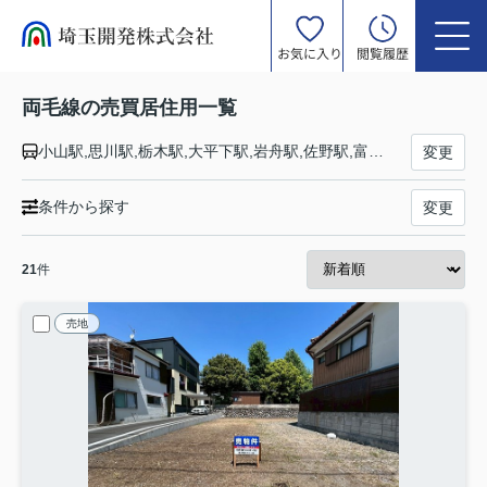
お気に入り
閲覧履歴
両毛線の売買居住用一覧
小山駅,思川駅,栃木駅,大平下駅,岩舟駅,佐野駅,富田駅,あしかがフラワーパーク駅,足利駅,山前駅,小俣駅,桐生駅,岩宿駅,国定駅,伊勢崎駅,駒形駅,前橋大島駅,前橋駅,新前橋駅
変更
条件から探す
変更
21
件
売地