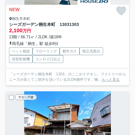
NEW
桐生市本町
シーズガーデン桐生本町 1303
1303
2,100
万円
13階 / 66.71㎡ / 2LDK /築18年
両毛線「桐生」駅 徒歩8分
ペット相談
フローリング
都市ガス
独立洗面台
浴室乾燥機
コンロ２口以上
「シーズガーデン桐生本町 1303」のここがイチオシ。ファミリーから
ニーズが高くてご好評を頂いている2LDK物件です。物...
もっと見る
中古一戸建