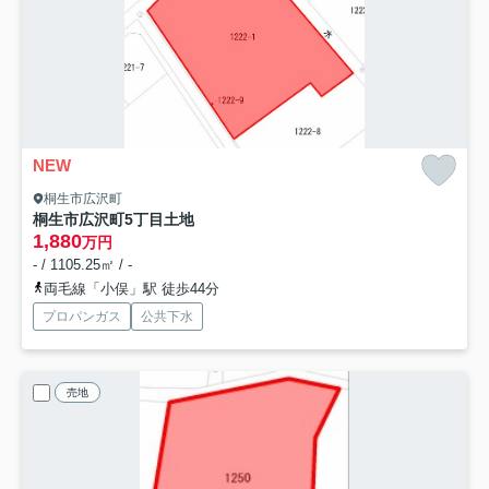
NEW
桐生市広沢町
桐生市広沢町5丁目土地
1,880
万円
- / 1105.25㎡ / -
両毛線「小俣」駅 徒歩44分
プロパンガス
公共下水
売地