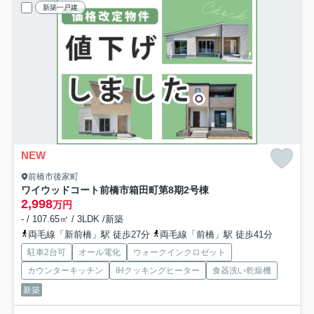
新築一戸建
NEW
前橋市後家町
ワイウッドコート前橋市箱田町第8期
2号棟
2,998
万円
- / 107.65㎡ / 3LDK /新築
両毛線「新前橋」駅 徒歩27分
両毛線「前橋」駅 徒歩41分
駐車2台可
オール電化
ウォークインクロゼット
カウンターキッチン
IHクッキングヒーター
食器洗い乾燥機
新築