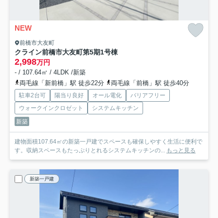
NEW
前橋市大友町
クライン前橋市大友町第5期
1号棟
2,998
万円
- / 107.64㎡ / 4LDK /新築
両毛線「新前橋」駅 徒歩22分
両毛線「前橋」駅 徒歩40分
駐車2台可
陽当り良好
オール電化
バリアフリー
ウォークインクロゼット
システムキッチン
新築
建物面積107.64㎡の新築一戸建でスペースも確保しやすく生活に便利で
す。収納スペースもたっぷりとれるシステムキッチンの...
もっと見る
新築一戸建