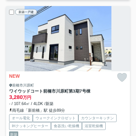
新築一戸建
NEW
前橋市川原町
ワイウッドコート前橋市川原町第3期
7号棟
3,280
万円
- / 107.64㎡ / 4LDK /新築
両毛線「新前橋」駅 徒歩89分
オール電化
ウォークインクロゼット
カウンターキッチン
IHクッキングヒーター
食器洗い乾燥機
浴室乾燥機
新築