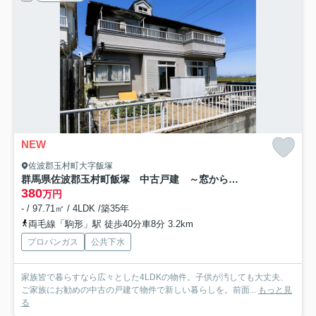
NEW
佐波郡玉村町大字飯塚
群馬県佐波郡玉村町飯塚 中古戸建 ～窓から緑豊かな田園風景を望む、平坦で穏やかな住環境。～
380
万円
- / 97.71㎡ / 4LDK /築35年
両毛線「駒形」駅 徒歩40分車8分 3.2km
プロパンガス
公共下水
家族皆で暮らすなら広々とした4LDKの物件。子供が汚しても大丈夫、
ご家族にお勧めの中古の戸建て物件で新しい暮らしを。前面...
もっと見
る