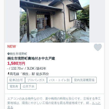
NEW
桐生市境野町
桐生市境野町農地付き中古戸建
1,580
万円
- / 132.70㎡ / 3LDK /築41年
両毛線「桐生」駅 徒歩35分
駐車2台可
プロパンガス
バス・トイレ別
室内洗濯機置場
電気有
公共下水
エアコンのある物件なので、夏や梅雨の時期も安心です。立地する準工
業地域は、環境にやさしい工場の促進を図る用途地域です。経...
もっと
見る