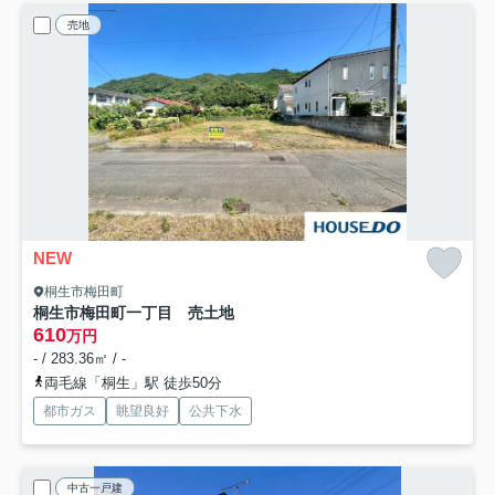
売地
NEW
桐生市梅田町
桐生市梅田町一丁目 売土地
610
万円
- / 283.36㎡ / -
両毛線「桐生」駅 徒歩50分
都市ガス
眺望良好
公共下水
中古一戸建