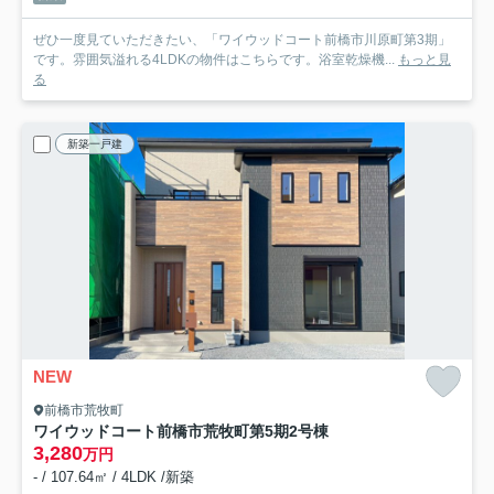
ぜひ一度見ていただきたい、「ワイウッドコート前橋市川原町第3期」
です。雰囲気溢れる4LDKの物件はこちらです。浴室乾燥機...
もっと見
る
新築一戸建
NEW
前橋市荒牧町
ワイウッドコート前橋市荒牧町第5期
2号棟
3,280
万円
- / 107.64㎡ / 4LDK /新築