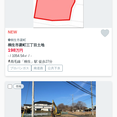
NEW
桐生市菱町
桐生市菱町三丁目土地
198
万円
- / 1054.54㎡ / -
両毛線「桐生」駅 徒歩27分
プロパンガス
南道路
公共下水
売地