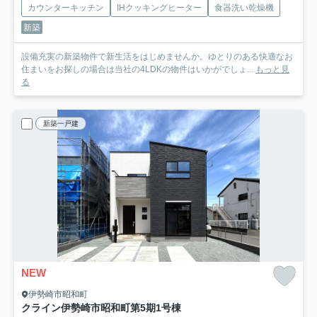
カウンターキッチン
IHクッキングヒーター
食器洗い乾燥機
新築
設備充実の新築物件で新生活をはじめませんか。ゆとりのある快適なお
住まいをお探しの場合は当社の4LDKの物件はいかがでしょ...
もっと見
る
新築一戸建
NEW
伊勢崎市昭和町
クライン伊勢崎市昭和町第5期
1号棟