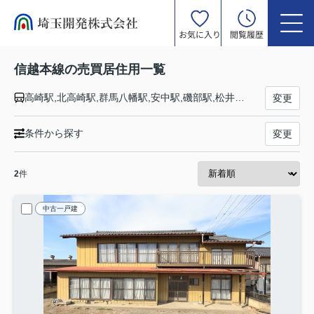
お気に入り
閲覧履歴
信越本線の売買居住用一覧
高崎駅,北高崎駅,群馬八幡駅,安中駅,磯部駅,松井田駅,西松井田駅,横川駅,篠ノ井駅,今井駅,川中島駅,安茂里駅,長野駅,直江津駅,黒井駅,犀潟駅,土底浜駅,潟町駅,上下浜駅,柿崎駅,米山駅,笠島駅,青海川駅,鯨波駅,柏崎駅,茨目駅,安田駅,北条駅,越後広田駅,長鳥駅,塚山駅,越後岩塚駅,来迎寺駅,前川駅,宮内駅,長岡駅,北長岡駅,押切駅,見附駅,帯織駅,東光寺駅,三条駅,東三条駅,保内駅,加茂駅,羽生田駅,田上駅,矢代田駅,古津駅,新津駅,さつき野駅,荻川駅,亀田駅,越後石山駅,新潟駅
変更
条件から探す
変更
2
件
中古一戸建