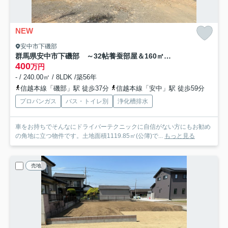
NEW
安中市下磯部
群馬県安中市下磯部 ～32帖養蚕部屋＆160㎡倉庫！広大な農地で叶える創作と農の暮らし～
400
万円
- / 240.00㎡ / 8LDK /築56年
信越本線「磯部」駅 徒歩37分
信越本線「安中」駅 徒歩59分
プロパンガス
バス・トイレ別
浄化槽排水
車をお持ちでそんなにドライバーテクニックに自信がない方にもお勧め
の角地に立つ物件です。土地面積1119.85㎡(公簿)で...
もっと見る
売地