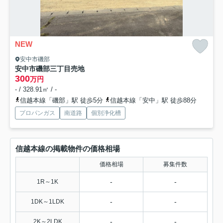
NEW
安中市磯部
安中市磯部三丁目売地
300
万円
- / 328.91㎡ / -
信越本線「磯部」駅 徒歩5分
信越本線「安中」駅 徒歩88分
プロパンガス
南道路
個別浄化槽
信越本線の掲載物件の価格相場
価格相場
募集件数
-
-
1R～1K
-
-
1DK～1LDK
-
-
2K～2LDK