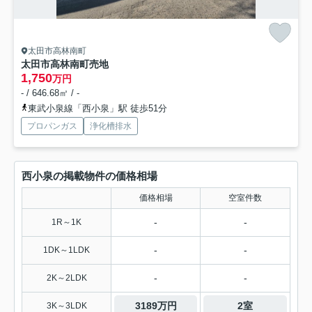
太田市高林南町
太田市高林南町売地
1,750
万円
- / 646.68㎡ / -
東武小泉線「西小泉」駅 徒歩51分
プロパンガス
浄化槽排水
西小泉の掲載物件の価格相場
価格相場
空室件数
-
-
1R～1K
-
-
1DK～1LDK
-
-
2K～2LDK
3189万円
2室
3K～3LDK