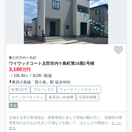
太田市内ケ島町
ワイウッドコート太田市内ケ島町第16期
1号棟
3,180
万円
- / 106.40㎡ / 3LDK /新築
東武小泉線「西小泉」駅 徒歩44分
駐車2台可
プロパンガス
ウォークインクロゼット
カウンターキッチン
食器洗い乾燥機
浴室乾燥機
新築
立地する準工業地域は、商業地域と並んで用途の幅が広く、危険性や環
境悪化のおそれが大きい工場などを除いて、ほとんどの用途の...
もっと
見る