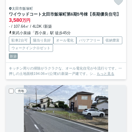
太田市飯塚町
ワイウッドコート太田市飯塚町第6期
5号棟【長期優良住宅】
3,580
万円
- / 107.64㎡ / 4LDK /新築
東武小泉線「西小泉」駅 徒歩45分
駐車2台可
陽当り良好
オール電化
バリアフリー
収納豊富
ウォークインクロゼット
新築
キッチン周りの掃除がラクラクな、オール電化住宅が今流行りです。一
押しの土地面積194.06㎡(公簿)の新築一戸建です。シ...
もっと見る
売地