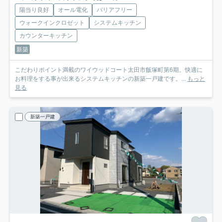
陽当り良好
オール電化
バリアフリー
ウォークインクロゼット
システムキッチン
カウンターキッチン
新築
こだわりポイント満載のワイウッドコート太田市飯塚町第6期。快適に
お料理をする事が出来るシステムキッチンの新築一戸建です。...
もっと
見る
新築一戸建