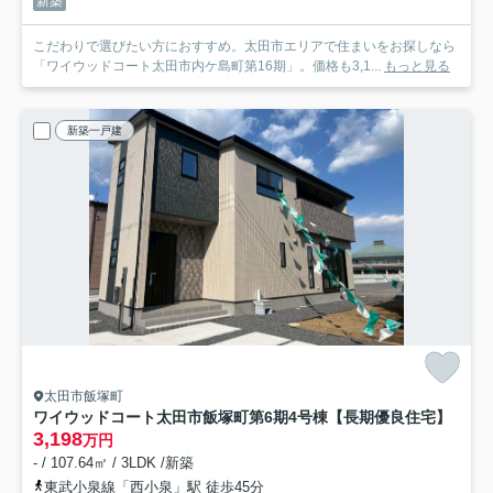
新築
こだわりで選びたい方におすすめ。太田市エリアで住まいをお探しなら
「ワイウッドコート太田市内ケ島町第16期」。価格も3,1...
もっと見る
新築一戸建
太田市飯塚町
ワイウッドコート太田市飯塚町第6期
4号棟【長期優良住宅】
3,198
万円
- / 107.64㎡ / 3LDK /新築
東武小泉線「西小泉」駅 徒歩45分