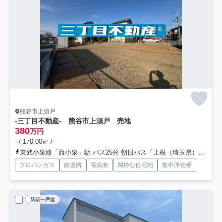
熊谷市上須戸
-三丁目不動産- 熊谷市上須戸 売地
380
万円
- / 170.00㎡ / -
東武小泉線「西小泉」駅 バス25分 朝日バス「上根（埼玉県）」 停歩30分
プロパンガス
南道路
電気有
閑静な住宅地
集中浄化槽
新築一戸建