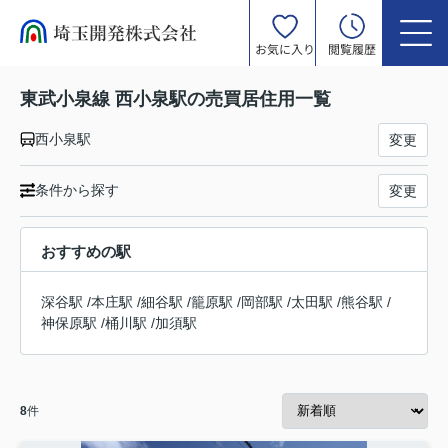
お気に入り
閲覧履歴
東武小泉線 西小泉駅の売買居住用一覧
西小泉駅
変更
条件から探す
変更
おすすめの駅
深谷駅
/
本庄駅
/
細谷駅
/
籠原駅
/
岡部駅
/
太田駅
/
熊谷駅
/
神保原駅
/
桶川駅
/
加須駅
8
件