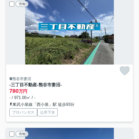
売地
熊谷市妻沼
-三丁目不動産-熊谷市妻沼-
780
万円
- / 971.00㎡ / -
東武小泉線「西小泉」駅 徒歩93分
プロパンガス
公共下水
売地