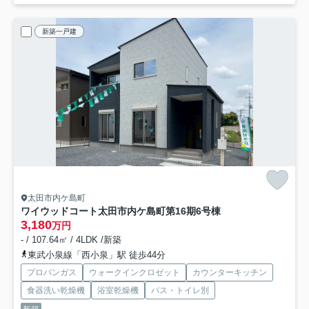
新築一戸建
太田市内ケ島町
ワイウッドコート太田市内ケ島町第16期
6号棟
3,180
万円
- / 107.64㎡ / 4LDK /新築
東武小泉線「西小泉」駅 徒歩44分
プロパンガス
ウォークインクロゼット
カウンターキッチン
食器洗い乾燥機
浴室乾燥機
バス・トイレ別