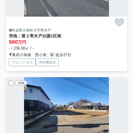
邑楽郡大泉町大字寄木戸
売地：第２寄木戸分譲1区画
560
万円
- / 236.00㎡ / -
東武小泉線「西小泉」駅 徒歩27分
プロパンガス
浄化槽排水
売地