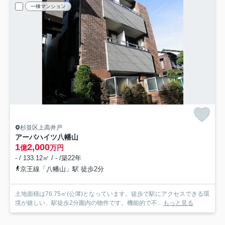
一棟マンション
杉並区上高井戸
アーバハイツ八幡山
1
2,000
億
万円
- / 133.12㎡ / - /築22年
京王線「八幡山」駅 徒歩2分
土地面積は76.75㎡(公簿)となっています。徒歩で駅にアクセスできる環
境が嬉しい、駅徒歩2分圏内の物件です。機能的で不...
もっと見る