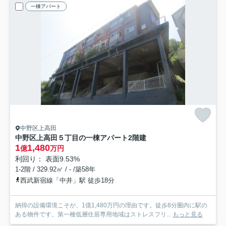
一棟アパート
中野区上高田
中野区上高田５丁目の一棟アパート
2階建
1
1,480
億
万円
利回り： 表面9.53%
1-2階 / 329.92㎡ / - /築58年
西武新宿線「中井」駅 徒歩18分
納得の設備環境こそが、1億1,480万円の理由です。徒歩8分圏内に駅の
ある物件です。第一種低層住居専用地域はストレスフリ...
もっと見る