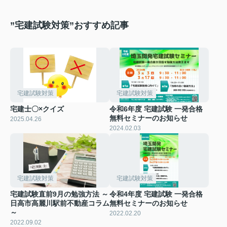
”宅建試験対策”おすすめ記事
宅建試験対策
宅建試験対策
宅建士〇×クイズ
令和6年度 宅建試験 一発合格
無料セミナーのお知らせ
2025.04.26
2024.02.03
宅建試験対策
宅建試験対策
宅建試験直前9月の勉強方法 ～
令和4年度 宅建試験 一発合格
日高市高麗川駅前不動産コラム
無料セミナーのお知らせ
～
2022.02.20
2022.09.02