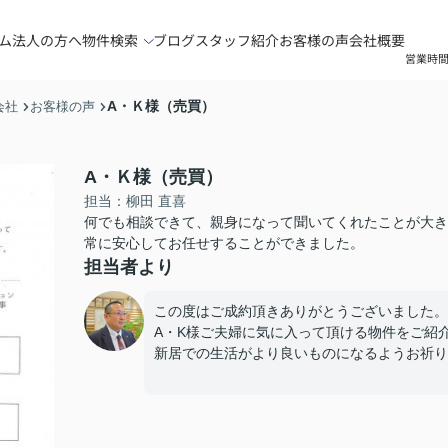
ム
法人の方へ
物件検索
ブログ
スタッフ紹介
お客様の声
会社概要
営業時間
A・Ｋ様（売買）
会社
お客様の声
A・Ｋ様（売買）
担当：柳田 直喜
何でも相談できて、親身になって聞いてくれたことが大き
常に安心してお任せすることができました。
担当者より
この度はご成約頂きありがとうございました。
A・K様ご夫婦に気に入って頂ける物件をご紹
新居での生活がより良いものになるようお祈り